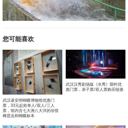
您可能喜欢
武汉汉秀剧场版《水秀》限时优
惠门票，亲子票/双人票购买链接
武汉谌安明蝴蝶博物馆优惠门
票，33元起抢单人/双人/三人
票，馆内含七大洲八大洋的珍惜
稀昆虫和蝴蝶标本