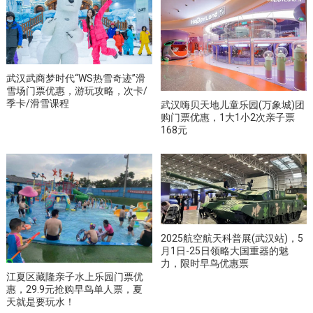
武汉武商梦时代“WS热雪奇迹”滑
雪场门票优惠，游玩攻略，次卡/
季卡/滑雪课程
武汉嗨贝天地儿童乐园(万象城)团
购门票优惠，1大1小2次亲子票
168元
2025航空航天科普展(武汉站)，5
月1日-25日领略大国重器的魅
力，限时早鸟优惠票
江夏区藏隆亲子水上乐园门票优
惠，29.9元抢购早鸟单人票，夏
天就是要玩水！