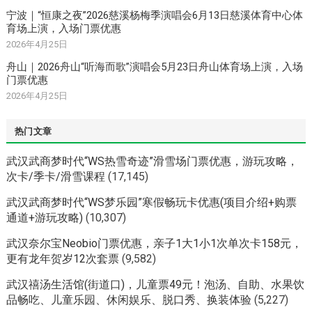
宁波｜“恒康之夜”2026慈溪杨梅季演唱会6月13日慈溪体育中心体
育场上演，入场门票优惠
2026年4月25日
舟山｜2026舟山“听海而歌”演唱会5月23日舟山体育场上演，入场
门票优惠
2026年4月25日
热门文章
武汉武商梦时代“WS热雪奇迹”滑雪场门票优惠，游玩攻略，
次卡/季卡/滑雪课程
(17,145)
武汉武商梦时代“WS梦乐园”寒假畅玩卡优惠(项目介绍+购票
通道+游玩攻略)
(10,307)
武汉奈尔宝Neobio门票优惠，亲子1大1小1次单次卡158元，
更有龙年贺岁12次套票
(9,582)
武汉禧汤生活馆(街道口)，儿童票49元！泡汤、自助、水果饮
品畅吃、儿童乐园、休闲娱乐、脱口秀、换装体验
(5,227)