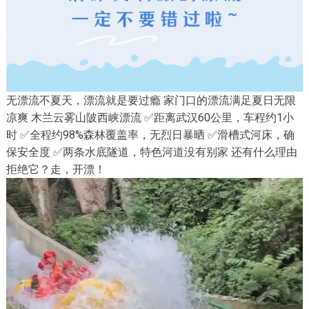
无漂流不夏天，漂流就是要过瘾 家门口的漂流满足夏日无限
凉爽 木兰云雾山陂西峡漂流 ✅距离武汉60公里，车程约1小
时 ✅全程约98%森林覆盖率，无烈日暴晒 ✅滑槽式河床，确
保安全度 ✅两条水底隧道，特色河道没有别家 还有什么理由
拒绝它？走，开漂！