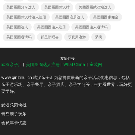
美团圈圈分享达人
美团圈圈武汉站
美团圈圈武汉站达人
美团圈圈武汉站达人注册
美团圈圈注册达人
美团圈圈赚佣金
美团圈圈达人
美团圈圈达人注册
美团圈圈达人邀请码
美团圈圈邀请码
群星演唱会
联联周边游
采摘
友情链接
武汉亲子汇
|
美团圈圈达人注册
|
What China
|
童装网
www.qinzihui.cn 武汉亲子汇为您提供最新的亲子活动优惠信息，包括
亲子游乐场、亲子餐厅、亲子酒店、亲子学习等，带娃看世界，玩好更
要学好。
武汉乐园快找
青岛亲子玩乐
会员年卡优惠