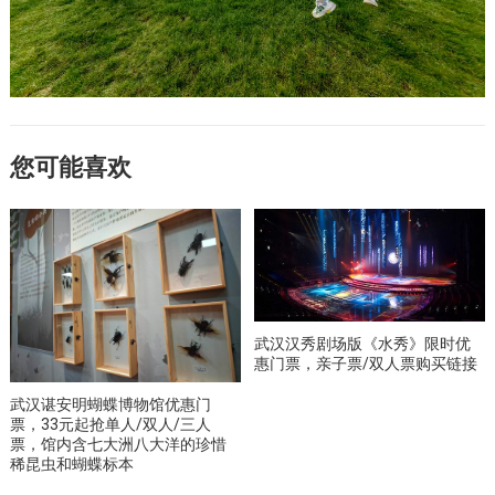
您可能喜欢
武汉汉秀剧场版《水秀》限时优
惠门票，亲子票/双人票购买链接
武汉谌安明蝴蝶博物馆优惠门
票，33元起抢单人/双人/三人
票，馆内含七大洲八大洋的珍惜
稀昆虫和蝴蝶标本