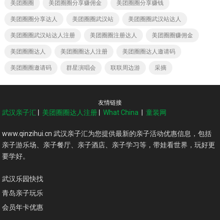
美团圈圈
美团圈圈分享赚佣金
美团圈圈分享赚钱
美团圈圈分享达人
美团圈圈武汉站
美团圈圈武汉站达人
美团圈圈武汉站达人注册
美团圈圈注册达人
美团圈圈赚佣金
美团圈圈达人
美团圈圈达人注册
美团圈圈达人邀请码
美团圈圈邀请码
群星演唱会
联联周边游
采摘
友情链接
武汉亲子汇
|
美团圈圈达人注册
|
What China
|
童装网
www.qinzihui.cn 武汉亲子汇为您提供最新的亲子活动优惠信息，包括
亲子游乐场、亲子餐厅、亲子酒店、亲子学习等，带娃看世界，玩好更
要学好。
武汉乐园快找
青岛亲子玩乐
会员年卡优惠