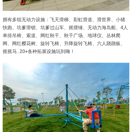
拥有多组无动力设施：飞天滑梯、彩虹滑道、滑世界、小猪
快跑、坑爹滑锁、坑爹过山车、摇摆锤、无动力海岛船、4人
单排吊椅、索道、网红秋千、秋千广场、地球仪、丛林爬
网、网红樱花树、旋转飞椅、升降旋转飞椅、六人跷跷板、
摇摇马…20+各种拓展设施玩到嗨！