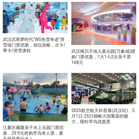
武汉武商梦时代“WS热雪奇迹”滑
雪场门票优惠，游玩攻略，次卡/
季卡/滑雪课程
武汉嗨贝天地儿童乐园(万象城)团
购门票优惠，1大1小2次亲子票
168元
2025航空航天科普展(武汉站)，5
月1日-25日领略大国重器的魅
力，限时早鸟优惠票
江夏区藏隆亲子水上乐园门票优
惠，29.9元抢购早鸟单人票，夏
天就是要玩水！