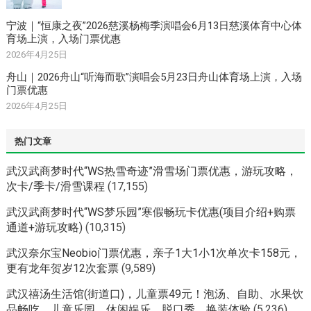
宁波｜“恒康之夜”2026慈溪杨梅季演唱会6月13日慈溪体育中心体
育场上演，入场门票优惠
2026年4月25日
舟山｜2026舟山“听海而歌”演唱会5月23日舟山体育场上演，入场
门票优惠
2026年4月25日
热门文章
武汉武商梦时代“WS热雪奇迹”滑雪场门票优惠，游玩攻略，
次卡/季卡/滑雪课程
(17,155)
武汉武商梦时代“WS梦乐园”寒假畅玩卡优惠(项目介绍+购票
通道+游玩攻略)
(10,315)
武汉奈尔宝Neobio门票优惠，亲子1大1小1次单次卡158元，
更有龙年贺岁12次套票
(9,589)
武汉禧汤生活馆(街道口)，儿童票49元！泡汤、自助、水果饮
品畅吃、儿童乐园、休闲娱乐、脱口秀、换装体验
(5,236)