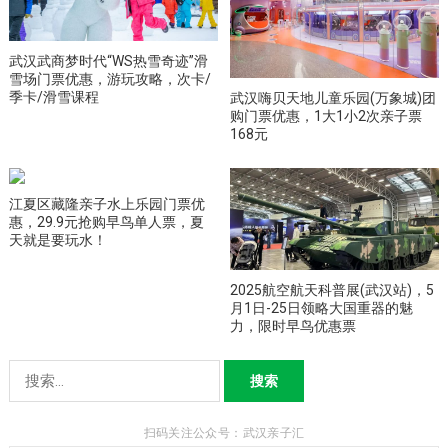
武汉武商梦时代“WS热雪奇迹”滑
雪场门票优惠，游玩攻略，次卡/
季卡/滑雪课程
武汉嗨贝天地儿童乐园(万象城)团
购门票优惠，1大1小2次亲子票
168元
江夏区藏隆亲子水上乐园门票优
惠，29.9元抢购早鸟单人票，夏
天就是要玩水！
2025航空航天科普展(武汉站)，5
月1日-25日领略大国重器的魅
力，限时早鸟优惠票
搜
索：
扫码关注公众号：武汉亲子汇