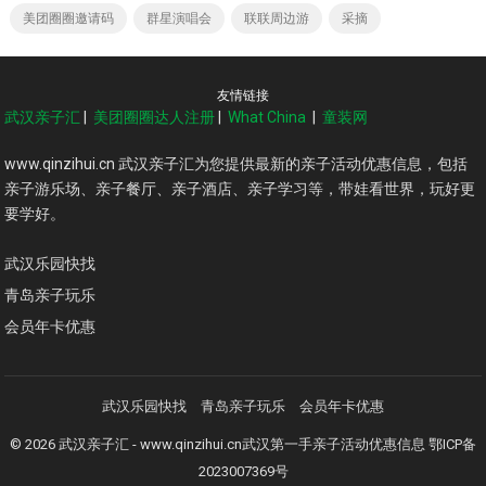
美团圈圈邀请码
群星演唱会
联联周边游
采摘
友情链接
武汉亲子汇
|
美团圈圈达人注册
|
What China
|
童装网
www.qinzihui.cn 武汉亲子汇为您提供最新的亲子活动优惠信息，包括
亲子游乐场、亲子餐厅、亲子酒店、亲子学习等，带娃看世界，玩好更
要学好。
武汉乐园快找
青岛亲子玩乐
会员年卡优惠
武汉乐园快找
青岛亲子玩乐
会员年卡优惠
© 2026
武汉亲子汇
- www.qinzihui.cn武汉第一手亲子活动优惠信息
鄂ICP备
2023007369号