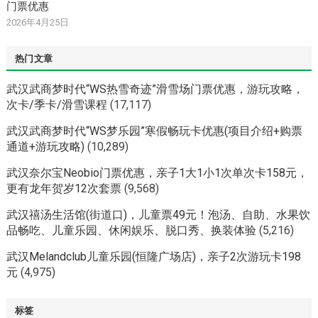
门票优惠
2026年4月25日
热门文章
武汉武商梦时代“WS热雪奇迹”滑雪场门票优惠，游玩攻略，
次卡/季卡/滑雪课程
(17,117)
武汉武商梦时代“WS梦乐园”寒假畅玩卡优惠(项目介绍+购票
通道+游玩攻略)
(10,289)
武汉奈尔宝Neobio门票优惠，亲子1大1小1次单次卡158元，
更有龙年贺岁12次套票
(9,568)
武汉禧汤生活馆(街道口)，儿童票49元！泡汤、自助、水果饮
品畅吃、儿童乐园、休闲娱乐、脱口秀、换装体验
(5,216)
武汉Melandclub儿童乐园(恒隆广场店)，亲子2次游玩卡198
元
(4,975)
标签