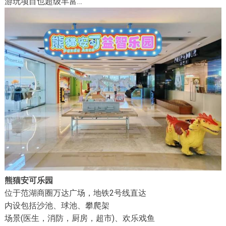
游玩项目也超级丰富…
熊猫安可乐园
位于范湖商圈万达广场，地铁2号线直达
内设包括沙池、球池、攀爬架
场景(医生，消防，厨房，超市)、欢乐戏鱼