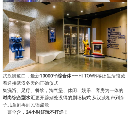
武汉街道口，最新
10000平综合体
——HI TOWN禧汤生活馆藏
着迎接武汉冬天的正确仪式
集洗浴、足疗、餐饮，淘气堡、休闲、娱乐、客房为一体的
时尚综合型水汇
更开辟别处没得的剧场模式 从汉派相声到亲
子儿童剧再到民谣点歌
一票全含，
24小时好玩不打烊！