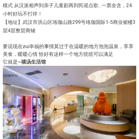
模式 从汉派相声到亲子儿童剧再到民谣点歌…一票全含，24
小时好玩不打烊！
【地址】武汉市洪山区珞珈山路299号珞珈国际1-5商业裙楼3
层4层整层商铺
要说现在zui幸福的事情莫过于在温暖的地方泡泡温泉，享享
美食，暖暖心情 恰好有这样一个地方统统可以满足
它就是~
禧汤生活馆