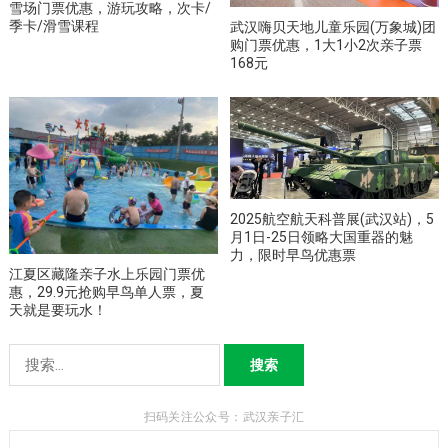
雪场门票优惠，游玩攻略，次卡/
季卡/滑雪课程
武汉嗨贝天地儿童乐园(万象城)团
购门票优惠，1大1小2次亲子票
168元
2025航空航天科普展(武汉站)，5
月1日-25日领略大国重器的魅
力，限时早鸟优惠票
江夏区藏隆亲子水上乐园门票优
惠，29.9元抢购早鸟单人票，夏
天就是要玩水！
搜
索：
扫码关注公众号：武汉亲子汇