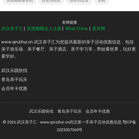
美团圈圈邀请码
群星演唱会
联联周边游
采摘
友情链接
武汉亲子汇
|
美团圈圈达人注册
|
What China
|
童装网
www.qinzihui.cn 武汉亲子汇为您提供最新的亲子活动优惠信息，包括
亲子游乐场、亲子餐厅、亲子酒店、亲子学习等，带娃看世界，玩好更
要学好。
武汉乐园快找
青岛亲子玩乐
会员年卡优惠
武汉乐园快找
青岛亲子玩乐
会员年卡优惠
© 2026
武汉亲子汇
- www.qinzihui.cn武汉第一手亲子活动优惠信息
鄂ICP备
2023007369号