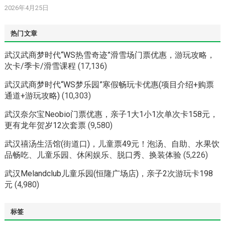
2026年4月25日
热门文章
武汉武商梦时代“WS热雪奇迹”滑雪场门票优惠，游玩攻略，
次卡/季卡/滑雪课程
(17,136)
武汉武商梦时代“WS梦乐园”寒假畅玩卡优惠(项目介绍+购票
通道+游玩攻略)
(10,303)
武汉奈尔宝Neobio门票优惠，亲子1大1小1次单次卡158元，
更有龙年贺岁12次套票
(9,580)
武汉禧汤生活馆(街道口)，儿童票49元！泡汤、自助、水果饮
品畅吃、儿童乐园、休闲娱乐、脱口秀、换装体验
(5,226)
武汉Melandclub儿童乐园(恒隆广场店)，亲子2次游玩卡198
元
(4,980)
标签