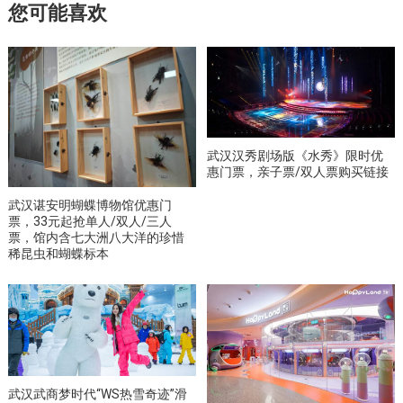
您可能喜欢
武汉汉秀剧场版《水秀》限时优
惠门票，亲子票/双人票购买链接
武汉谌安明蝴蝶博物馆优惠门
票，33元起抢单人/双人/三人
票，馆内含七大洲八大洋的珍惜
稀昆虫和蝴蝶标本
武汉武商梦时代“WS热雪奇迹”滑