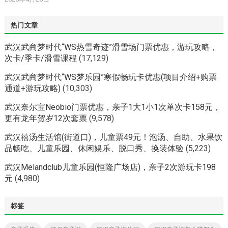
热门文章
武汉武商梦时代“WS热雪奇迹”滑雪场门票优惠，游玩攻略，
次卡/季卡/滑雪课程
(17,129)
武汉武商梦时代“WS梦乐园”寒假畅玩卡优惠(项目介绍+购票
通道+游玩攻略)
(10,303)
武汉奈尔宝Neobio门票优惠，亲子1大1小1次单次卡158元，
更有龙年贺岁12次套票
(9,578)
武汉禧汤生活馆(街道口)，儿童票49元！泡汤、自助、水果饮
品畅吃、儿童乐园、休闲娱乐、脱口秀、换装体验
(5,223)
武汉Melandclub儿童乐园(恒隆广场店)，亲子2次游玩卡198
元
(4,980)
标签