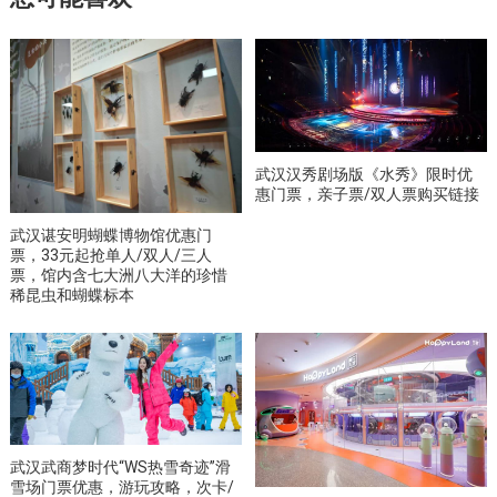
武汉汉秀剧场版《水秀》限时优
惠门票，亲子票/双人票购买链接
武汉谌安明蝴蝶博物馆优惠门
票，33元起抢单人/双人/三人
票，馆内含七大洲八大洋的珍惜
稀昆虫和蝴蝶标本
武汉武商梦时代“WS热雪奇迹”滑
雪场门票优惠，游玩攻略，次卡/