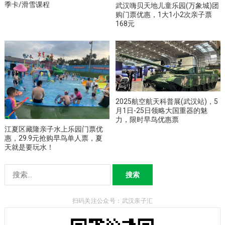
季卡/滑雪课程
武汉嗨贝天地儿童乐园(万象城)团
购门票优惠，1大1小2次亲子票
168元
2025航空航天科普展(武汉站)，5
月1日-25日领略大国重器的魅
力，限时早鸟优惠票
江夏区藏隆亲子水上乐园门票优
惠，29.9元抢购早鸟单人票，夏
天就是要玩水！
搜
索：
扫码关注公众号：武汉亲子汇