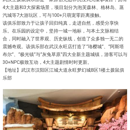
4大主题和3大探索场景，项目划分为泡芙森林、格林岛、蒸
汽城等7大游玩区，可与100+只萌宠零距离接触。
该俱乐部致力于让孩子回归纯真，走进自然，感受分享快
乐。在乐园的设定中，坚持一城一地标，与本土文脉相结
合，同时融入了世界观、历史纵线，创造了众多独一无二的
震撼奇观。该俱乐部在武汉永旺店打造了”珞樱城”、”阿斯塔
布尔”、”极光镇”与”灰兔草原”四大全新主题城镇，游客可以与
30+NPC极致互动，4大主题剧情时时更新。
【地址】武汉市汉阳区江城大道永旺梦幻城B区1楼土拨鼠俱
乐部