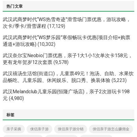
热门文章
武汉武商梦时代“WS热雪奇迹”滑雪场门票优惠，游玩攻略，
次卡/季卡/滑雪课程
(17,129)
武汉武商梦时代“WS梦乐园”寒假畅玩卡优惠(项目介绍+购票
通道+游玩攻略)
(10,302)
武汉奈尔宝Neobio门票优惠，亲子1大1小1次单次卡158元，
更有龙年贺岁12次套票
(9,578)
武汉禧汤生活馆(街道口)，儿童票49元！泡汤、自助、水果饮
品畅吃、儿童乐园、休闲娱乐、脱口秀、换装体验
(5,223)
武汉Melandclub儿童乐园(恒隆广场店)，亲子2次游玩卡198
元
(4,980)
标签
亲子采摘
侠侣亲子游
侠侣亲子游分销
侠侣亲子游怎么赚佣金