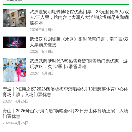
武汉谌安明蝴蝶博物馆优惠门票，33元起抢单人/双
人/三人票，馆内含七大洲八大洋的珍惜稀昆虫和蝴
蝶标本
2026年6月8日
武汉汉秀剧场版《水秀》限时优惠门票，亲子票/双
人票购买链接
2026年6月8日
武汉武商梦时代“WS热雪奇迹”滑雪场门票优惠，游
玩攻略，次卡/季卡/滑雪课程
2026年6月8日
宁波｜“恒康之夜”2026慈溪杨梅季演唱会6月13日慈溪体育中心体
育场上演，入场门票优惠
2026年4月25日
舟山｜2026舟山“听海而歌”演唱会5月23日舟山体育场上演，入场
门票优惠
2026年4月25日