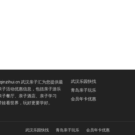
武汉乐园快找
.qinzihui.cn 武汉亲子汇为您提供最
亲子活动优惠信息，包括亲子游乐
青岛亲子玩乐
亲子餐厅、亲子酒店、亲子学习
会员年卡优惠
带娃看世界，玩好更要学好。
武汉乐园快找
青岛亲子玩乐
会员年卡优惠