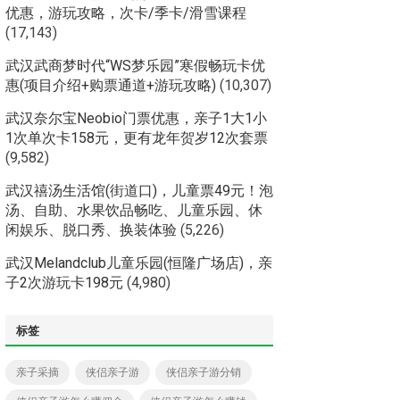
优惠，游玩攻略，次卡/季卡/滑雪课程
(17,143)
武汉武商梦时代“WS梦乐园”寒假畅玩卡优
惠(项目介绍+购票通道+游玩攻略)
(10,307)
武汉奈尔宝Neobio门票优惠，亲子1大1小
1次单次卡158元，更有龙年贺岁12次套票
(9,582)
武汉禧汤生活馆(街道口)，儿童票49元！泡
汤、自助、水果饮品畅吃、儿童乐园、休
闲娱乐、脱口秀、换装体验
(5,226)
武汉Melandclub儿童乐园(恒隆广场店)，亲
子2次游玩卡198元
(4,980)
标签
亲子采摘
侠侣亲子游
侠侣亲子游分销