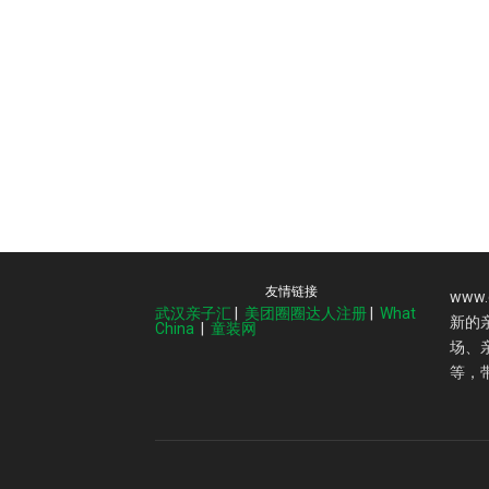
友情链接
www
武汉亲子汇
|
美团圈圈达人注册
|
What
新的
China
|
童装网
场、
等，