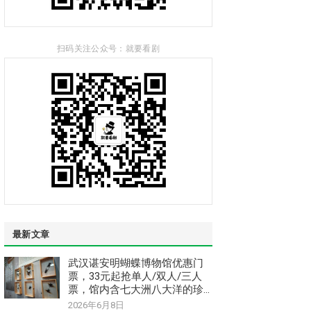
扫码关注公众号：就要看剧
最新文章
武汉谌安明蝴蝶博物馆优惠门
票，33元起抢单人/双人/三人
票，馆内含七大洲八大洋的珍
惜稀昆虫和蝴蝶标本
2026年6月8日