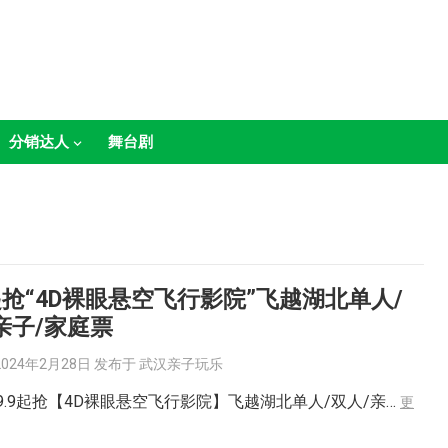
分销达人
舞台剧
9起抢“4D裸眼悬空飞行影院”飞越湖北单人/
亲子/家庭票
2024年2月28日
发布于
武汉亲子玩乐
29.9起抢【4D裸眼悬空飞行影院】飞越湖北单人/双人/亲…
更