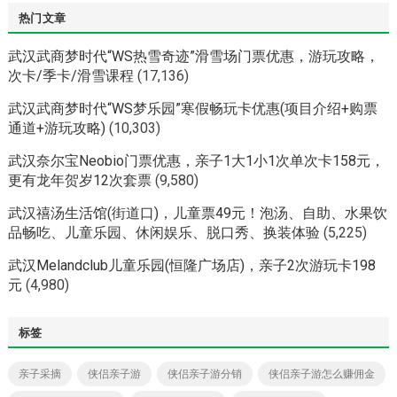
热门文章
武汉武商梦时代“WS热雪奇迹”滑雪场门票优惠，游玩攻略，
次卡/季卡/滑雪课程
(17,136)
武汉武商梦时代“WS梦乐园”寒假畅玩卡优惠(项目介绍+购票
通道+游玩攻略)
(10,303)
武汉奈尔宝Neobio门票优惠，亲子1大1小1次单次卡158元，
更有龙年贺岁12次套票
(9,580)
武汉禧汤生活馆(街道口)，儿童票49元！泡汤、自助、水果饮
品畅吃、儿童乐园、休闲娱乐、脱口秀、换装体验
(5,225)
武汉Melandclub儿童乐园(恒隆广场店)，亲子2次游玩卡198
元
(4,980)
标签
亲子采摘
侠侣亲子游
侠侣亲子游分销
侠侣亲子游怎么赚佣金