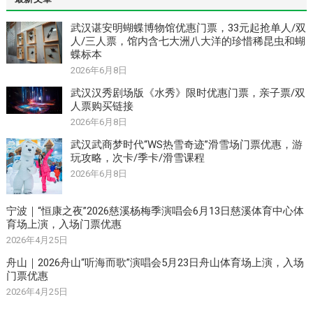
武汉谌安明蝴蝶博物馆优惠门票，33元起抢单人/双
人/三人票，馆内含七大洲八大洋的珍惜稀昆虫和蝴
蝶标本
2026年6月8日
武汉汉秀剧场版《水秀》限时优惠门票，亲子票/双
人票购买链接
2026年6月8日
武汉武商梦时代“WS热雪奇迹”滑雪场门票优惠，游
玩攻略，次卡/季卡/滑雪课程
2026年6月8日
宁波｜“恒康之夜”2026慈溪杨梅季演唱会6月13日慈溪体育中心体
育场上演，入场门票优惠
2026年4月25日
舟山｜2026舟山“听海而歌”演唱会5月23日舟山体育场上演，入场
门票优惠
2026年4月25日