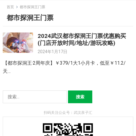
Skip
首页
都市探洞王门票
to
都市探洞王门票
content
2024武汉都市探洞王门票优惠购买
(门店开放时间/地址/游玩攻略)
2024年1月17日
【都市探洞王·2周年庆】￥379/1大1小月卡，低至￥11.2/
天…
搜
索：
扫码关注公众号：武汉亲子汇