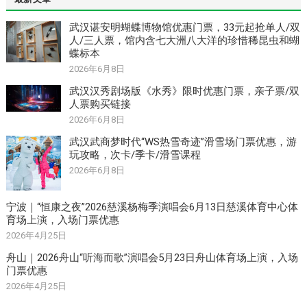
武汉谌安明蝴蝶博物馆优惠门票，33元起抢单人/双
人/三人票，馆内含七大洲八大洋的珍惜稀昆虫和蝴
蝶标本
2026年6月8日
武汉汉秀剧场版《水秀》限时优惠门票，亲子票/双
人票购买链接
2026年6月8日
武汉武商梦时代“WS热雪奇迹”滑雪场门票优惠，游
玩攻略，次卡/季卡/滑雪课程
2026年6月8日
宁波｜“恒康之夜”2026慈溪杨梅季演唱会6月13日慈溪体育中心体
育场上演，入场门票优惠
2026年4月25日
舟山｜2026舟山“听海而歌”演唱会5月23日舟山体育场上演，入场
门票优惠
2026年4月25日