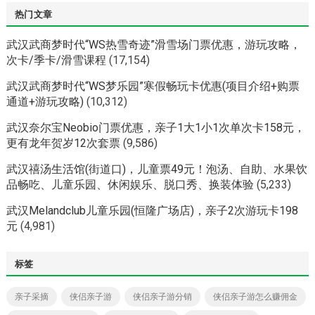
热门文章
武汉武商梦时代“WS热雪奇迹”滑雪场门票优惠，游玩攻略，
次卡/季卡/滑雪课程
(17,154)
武汉武商梦时代“WS梦乐园”寒假畅玩卡优惠(项目介绍+购票
通道+游玩攻略)
(10,312)
武汉奈尔宝Neobio门票优惠，亲子1大1小1次单次卡158元，
更有龙年贺岁12次套票
(9,586)
武汉禧汤生活馆(街道口)，儿童票49元！泡汤、自助、水果饮
品畅吃、儿童乐园、休闲娱乐、脱口秀、换装体验
(5,233)
武汉Melandclub儿童乐园(恒隆广场店)，亲子2次游玩卡198
元
(4,981)
标签
亲子采摘
侠侣亲子游
侠侣亲子游分销
侠侣亲子游怎么赚佣金