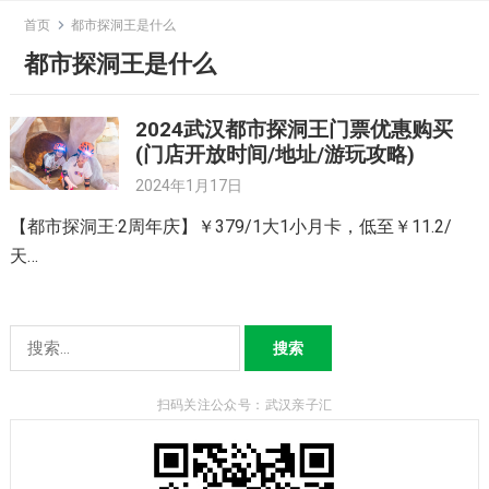
Skip
首页
都市探洞王是什么
to
都市探洞王是什么
content
2024武汉都市探洞王门票优惠购买
(门店开放时间/地址/游玩攻略)
2024年1月17日
【都市探洞王·2周年庆】￥379/1大1小月卡，低至￥11.2/
天…
搜
索：
扫码关注公众号：武汉亲子汇