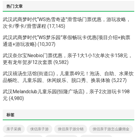
热门文章
武汉武商梦时代“WS热雪奇迹”滑雪场门票优惠，游玩攻略，
次卡/季卡/滑雪课程
(17,145)
武汉武商梦时代“WS梦乐园”寒假畅玩卡优惠(项目介绍+购票
通道+游玩攻略)
(10,307)
武汉奈尔宝Neobio门票优惠，亲子1大1小1次单次卡158元，
更有龙年贺岁12次套票
(9,582)
武汉禧汤生活馆(街道口)，儿童票49元！泡汤、自助、水果饮
品畅吃、儿童乐园、休闲娱乐、脱口秀、换装体验
(5,227)
武汉Melandclub儿童乐园(恒隆广场店)，亲子2次游玩卡198
元
(4,980)
标签
亲子采摘
侠侣亲子游
侠侣亲子游分销
侠侣亲子游怎么赚佣金