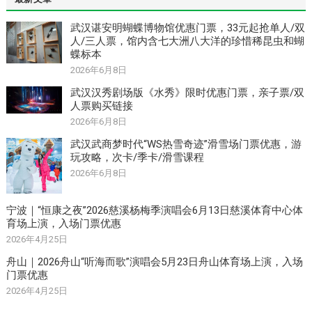
武汉谌安明蝴蝶博物馆优惠门票，33元起抢单人/双
人/三人票，馆内含七大洲八大洋的珍惜稀昆虫和蝴
蝶标本
2026年6月8日
武汉汉秀剧场版《水秀》限时优惠门票，亲子票/双
人票购买链接
2026年6月8日
武汉武商梦时代“WS热雪奇迹”滑雪场门票优惠，游
玩攻略，次卡/季卡/滑雪课程
2026年6月8日
宁波｜“恒康之夜”2026慈溪杨梅季演唱会6月13日慈溪体育中心体
育场上演，入场门票优惠
2026年4月25日
舟山｜2026舟山“听海而歌”演唱会5月23日舟山体育场上演，入场
门票优惠
2026年4月25日