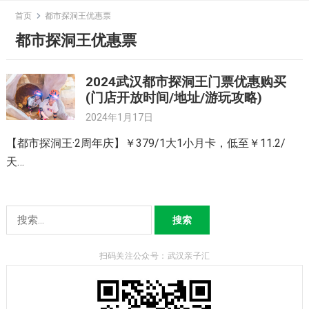
Skip
首页
都市探洞王优惠票
to
都市探洞王优惠票
content
2024武汉都市探洞王门票优惠购买
(门店开放时间/地址/游玩攻略)
2024年1月17日
【都市探洞王·2周年庆】￥379/1大1小月卡，低至￥11.2/
天…
搜
索：
扫码关注公众号：武汉亲子汇