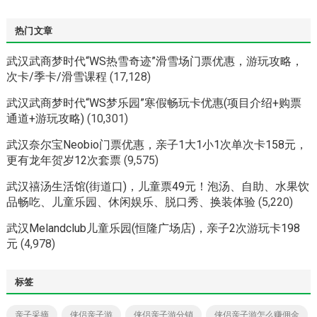
热门文章
武汉武商梦时代“WS热雪奇迹”滑雪场门票优惠，游玩攻略，
次卡/季卡/滑雪课程
(17,128)
武汉武商梦时代“WS梦乐园”寒假畅玩卡优惠(项目介绍+购票
通道+游玩攻略)
(10,301)
武汉奈尔宝Neobio门票优惠，亲子1大1小1次单次卡158元，
更有龙年贺岁12次套票
(9,575)
武汉禧汤生活馆(街道口)，儿童票49元！泡汤、自助、水果饮
品畅吃、儿童乐园、休闲娱乐、脱口秀、换装体验
(5,220)
武汉Melandclub儿童乐园(恒隆广场店)，亲子2次游玩卡198
元
(4,978)
标签
亲子采摘
侠侣亲子游
侠侣亲子游分销
侠侣亲子游怎么赚佣金