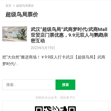
Skip
首页
超级鸟局票价
to
超级鸟局票价
content
武汉“超级鸟局”武商梦时代/武商Mall
世贸店门票优惠，9.9元双人与鹦鹉亲
密互动
2023年5月19日
把“大自然”搬进商场！￥9.9双人打卡武汉【超级鸟局】武商
梦时代/…
搜
索：
扫码关注公众号：武汉亲子汇