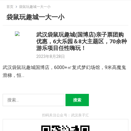
Skip
首页
袋鼠玩趣城一大一小
to
袋鼠玩趣城一大一小
content
武汉袋鼠玩趣城(国博店)亲子票团购
优惠，6大乐园＆8大主题区，70余种
游乐项目任性嗨玩！
2023年8月28日
武汉袋鼠玩趣城国博店，6000+㎡复式梦幻场馆，9米高魔鬼
滑梯，恒…
搜
索：
扫码关注公众号：武汉亲子汇