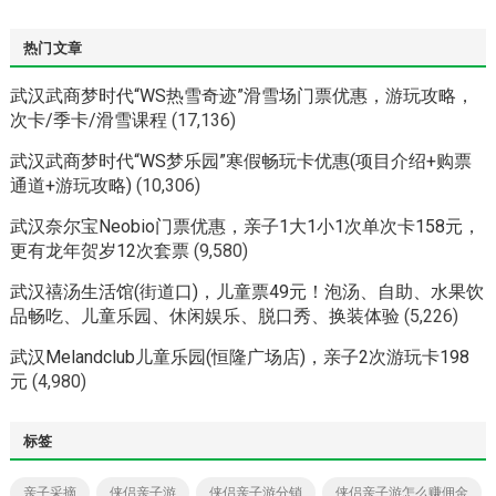
热门文章
武汉武商梦时代“WS热雪奇迹”滑雪场门票优惠，游玩攻略，
次卡/季卡/滑雪课程
(17,136)
武汉武商梦时代“WS梦乐园”寒假畅玩卡优惠(项目介绍+购票
通道+游玩攻略)
(10,306)
武汉奈尔宝Neobio门票优惠，亲子1大1小1次单次卡158元，
更有龙年贺岁12次套票
(9,580)
武汉禧汤生活馆(街道口)，儿童票49元！泡汤、自助、水果饮
品畅吃、儿童乐园、休闲娱乐、脱口秀、换装体验
(5,226)
武汉Melandclub儿童乐园(恒隆广场店)，亲子2次游玩卡198
元
(4,980)
标签
亲子采摘
侠侣亲子游
侠侣亲子游分销
侠侣亲子游怎么赚佣金