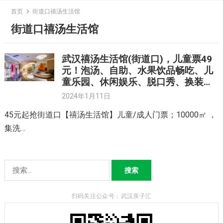
Skip
首页
街道口禧汤生活馆
to
街道口禧汤生活馆
content
武汉禧汤生活馆(街道口)，儿童票49
元！泡汤、自助、水果饮品畅吃、儿
童乐园、休闲娱乐、脱口秀、换装体
验
2024年1月11日
45元起抢街道口【禧汤生活馆】儿童/成人门票；10000㎡ ，
集洗…
搜
索：
扫码关注公众号：武汉亲子汇