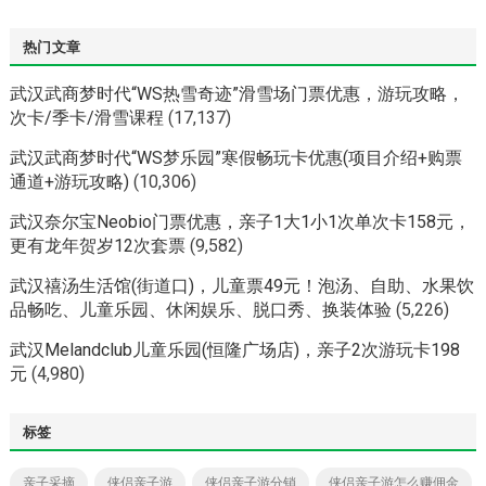
热门文章
武汉武商梦时代“WS热雪奇迹”滑雪场门票优惠，游玩攻略，
次卡/季卡/滑雪课程
(17,137)
武汉武商梦时代“WS梦乐园”寒假畅玩卡优惠(项目介绍+购票
通道+游玩攻略)
(10,306)
武汉奈尔宝Neobio门票优惠，亲子1大1小1次单次卡158元，
更有龙年贺岁12次套票
(9,582)
武汉禧汤生活馆(街道口)，儿童票49元！泡汤、自助、水果饮
品畅吃、儿童乐园、休闲娱乐、脱口秀、换装体验
(5,226)
武汉Melandclub儿童乐园(恒隆广场店)，亲子2次游玩卡198
元
(4,980)
标签
亲子采摘
侠侣亲子游
侠侣亲子游分销
侠侣亲子游怎么赚佣金