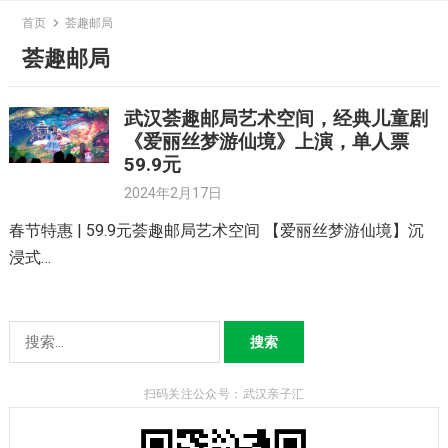
Skip
首页
荟趣邮局
to
荟趣邮局
content
武汉荟趣邮局艺术空间，经典儿童剧
《爱丽丝梦游仙境》上演，单人票
59.9元
2024年2月17日
春节特惠 | 59.9元荟趣邮局艺术空间 【爱丽丝梦游仙境】沉
浸式…
搜
索：
扫码关注公众号：武汉亲子汇