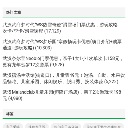
热门文章
武汉武商梦时代“WS热雪奇迹”滑雪场门票优惠，游玩攻略，
次卡/季卡/滑雪课程
(17,129)
武汉武商梦时代“WS梦乐园”寒假畅玩卡优惠(项目介绍+购票
通道+游玩攻略)
(10,303)
武汉奈尔宝Neobio门票优惠，亲子1大1小1次单次卡158元，
更有龙年贺岁12次套票
(9,578)
武汉禧汤生活馆(街道口)，儿童票49元！泡汤、自助、水果饮
品畅吃、儿童乐园、休闲娱乐、脱口秀、换装体验
(5,223)
武汉Melandclub儿童乐园(恒隆广场店)，亲子2次游玩卡198
元
(4,980)
标签
亲子采摘
侠侣亲子游
侠侣亲子游分销
侠侣亲子游怎么赚佣金