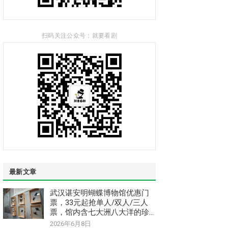
扫码关注公众号：就要看剧
最新文章
武汉谌安明蝴蝶博物馆优惠门
票，33元起抢单人/双人/三人
票，馆内含七大洲八大洋的珍
惜稀昆虫和蝴蝶标本
2026年6月8日