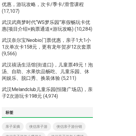
优惠，游玩攻略，次卡/季卡/滑雪课程
(17,107)
武汉武商梦时代“WS梦乐园”寒假畅玩卡优
惠(项目介绍+购票通道+游玩攻略)
(10,284)
武汉奈尔宝Neobio门票优惠，亲子1大1小
1次单次卡158元，更有龙年贺岁12次套票
(9,566)
武汉禧汤生活馆(街道口)，儿童票49元！泡
汤、自助、水果饮品畅吃、儿童乐园、休
闲娱乐、脱口秀、换装体验
(5,211)
武汉Melandclub儿童乐园(恒隆广场店)，亲
子2次游玩卡198元
(4,974)
标签
亲子采摘
侠侣亲子游
侠侣亲子游分销