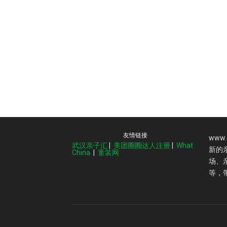
友情链接
www
武汉亲子汇
|
美团圈圈达人注册
|
What
新的
China
|
童装网
场、
等，