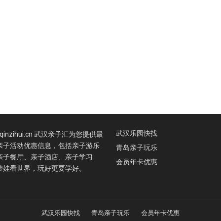
武汉乐园快找
.qinzihui.cn 武汉亲子汇为您提供最
亲子活动优惠信息，包括亲子游乐
青岛亲子玩乐
亲子餐厅、亲子酒店、亲子学习
会员年卡优惠
带娃看世界，玩好更要学好。
武汉乐园快找
青岛亲子玩乐
会员年卡优惠