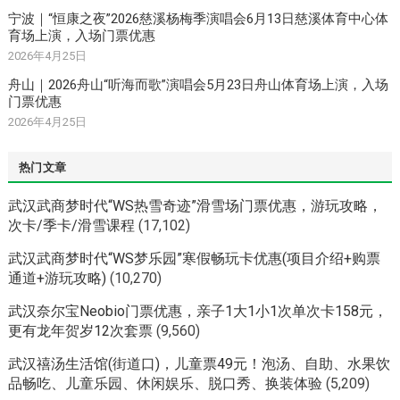
宁波｜“恒康之夜”2026慈溪杨梅季演唱会6月13日慈溪体育中心体
育场上演，入场门票优惠
2026年4月25日
舟山｜2026舟山“听海而歌”演唱会5月23日舟山体育场上演，入场
门票优惠
2026年4月25日
热门文章
武汉武商梦时代“WS热雪奇迹”滑雪场门票优惠，游玩攻略，
次卡/季卡/滑雪课程
(17,102)
武汉武商梦时代“WS梦乐园”寒假畅玩卡优惠(项目介绍+购票
通道+游玩攻略)
(10,270)
武汉奈尔宝Neobio门票优惠，亲子1大1小1次单次卡158元，
更有龙年贺岁12次套票
(9,560)
武汉禧汤生活馆(街道口)，儿童票49元！泡汤、自助、水果饮
品畅吃、儿童乐园、休闲娱乐、脱口秀、换装体验
(5,209)