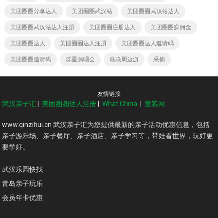
美团圈圈分享达人
美团圈圈武汉站
美团圈圈武汉站达人
美团圈圈武汉站达人注册
美团圈圈注册达人
美团圈圈赚佣金
美团圈圈达人
美团圈圈达人注册
美团圈圈达人邀请码
美团圈圈邀请码
群星演唱会
联联周边游
采摘
友情链接
武汉亲子汇
|
美团圈圈达人注册
|
What China
|
童装网
www.qinzihui.cn 武汉亲子汇为您提供最新的亲子活动优惠信息，包括
亲子游乐场、亲子餐厅、亲子酒店、亲子学习等，带娃看世界，玩好更
要学好。
武汉乐园快找
青岛亲子玩乐
会员年卡优惠