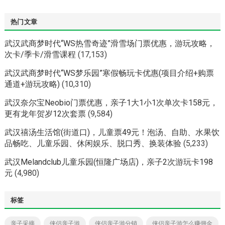
热门文章
武汉武商梦时代“WS热雪奇迹”滑雪场门票优惠，游玩攻略，
次卡/季卡/滑雪课程
(17,153)
武汉武商梦时代“WS梦乐园”寒假畅玩卡优惠(项目介绍+购票
通道+游玩攻略)
(10,310)
武汉奈尔宝Neobio门票优惠，亲子1大1小1次单次卡158元，
更有龙年贺岁12次套票
(9,584)
武汉禧汤生活馆(街道口)，儿童票49元！泡汤、自助、水果饮
品畅吃、儿童乐园、休闲娱乐、脱口秀、换装体验
(5,233)
武汉Melandclub儿童乐园(恒隆广场店)，亲子2次游玩卡198
元
(4,980)
标签
亲子采摘
侠侣亲子游
侠侣亲子游分销
侠侣亲子游怎么赚佣金