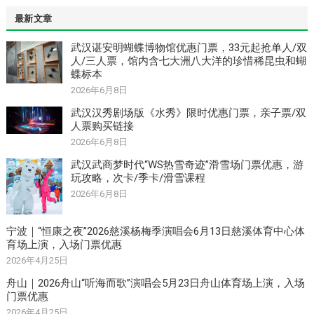
最新文章
武汉谌安明蝴蝶博物馆优惠门票，33元起抢单人/双
人/三人票，馆内含七大洲八大洋的珍惜稀昆虫和蝴
蝶标本
2026年6月8日
武汉汉秀剧场版《水秀》限时优惠门票，亲子票/双
人票购买链接
2026年6月8日
武汉武商梦时代“WS热雪奇迹”滑雪场门票优惠，游
玩攻略，次卡/季卡/滑雪课程
2026年6月8日
宁波｜“恒康之夜”2026慈溪杨梅季演唱会6月13日慈溪体育中心体
育场上演，入场门票优惠
2026年4月25日
舟山｜2026舟山“听海而歌”演唱会5月23日舟山体育场上演，入场
门票优惠
2026年4月25日