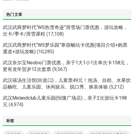
热门文章
武汉武商梦时代“WS热雪奇迹”滑雪场门票优惠，游玩攻略，
次卡/季卡/滑雪课程
(17,108)
武汉武商梦时代“WS梦乐园”寒假畅玩卡优惠(项目介绍+购票
通道+游玩攻略)
(10,285)
武汉奈尔宝Neobio门票优惠，亲子1大1小1次单次卡158元，
更有龙年贺岁12次套票
(9,567)
武汉禧汤生活馆(街道口)，儿童票49元！泡汤、自助、水果饮
品畅吃、儿童乐园、休闲娱乐、脱口秀、换装体验
(5,212)
武汉Melandclub儿童乐园(恒隆广场店)，亲子2次游玩卡198
元
(4,974)
标签