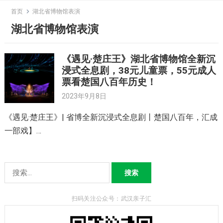
Skip
首页
湖北省博物馆表演
to
湖北省博物馆表演
content
《遇见·楚庄王》湖北省博物馆全新沉
浸式全息剧，38元儿童票，55元成人
票看楚国八百年历史！
2023年9月8日
《遇见·楚庄王》| 省博全新沉浸式全息剧丨楚国八百年，汇成
一部戏】…
搜
索：
扫码关注公众号：武汉亲子汇