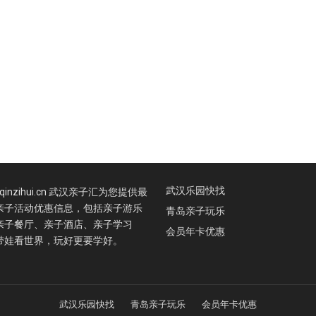
武汉乐园快找
.qinzihui.cn 武汉亲子汇为您提供最
亲子活动优惠信息，包括亲子游乐
青岛亲子玩乐
亲子餐厅、亲子酒店、亲子学习
会员年卡优惠
带娃看世界，玩好更要学好。
武汉乐园快找
青岛亲子玩乐
会员年卡优惠