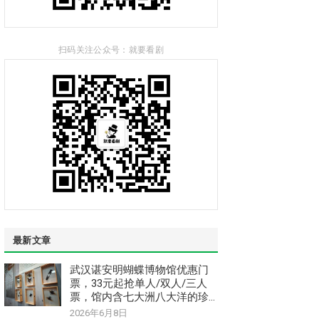
扫码关注公众号：就要看剧
最新文章
武汉谌安明蝴蝶博物馆优惠门
票，33元起抢单人/双人/三人
票，馆内含七大洲八大洋的珍
惜稀昆虫和蝴蝶标本
2026年6月8日