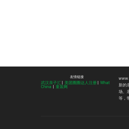
友情链接
www
武汉亲子汇
|
美团圈圈达人注册
|
What
新的
China
|
童装网
场、
等，