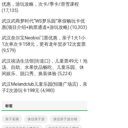
优惠，游玩攻略，次卡/季卡/滑雪课程
(17,135)
武汉武商梦时代“WS梦乐园”寒假畅玩卡优
惠(项目介绍+购票通道+游玩攻略)
(10,303)
武汉奈尔宝Neobio门票优惠，亲子1大1小
1次单次卡158元，更有龙年贺岁12次套票
(9,579)
武汉禧汤生活馆(街道口)，儿童票49元！泡
汤、自助、水果饮品畅吃、儿童乐园、休
闲娱乐、脱口秀、换装体验
(5,224)
武汉Melandclub儿童乐园(恒隆广场店)，亲
子2次游玩卡198元
(4,980)
标签
亲子采摘
侠侣亲子游
侠侣亲子游分销