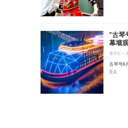
“古琴
幕墙
亲子汇
—
古琴号6
更多