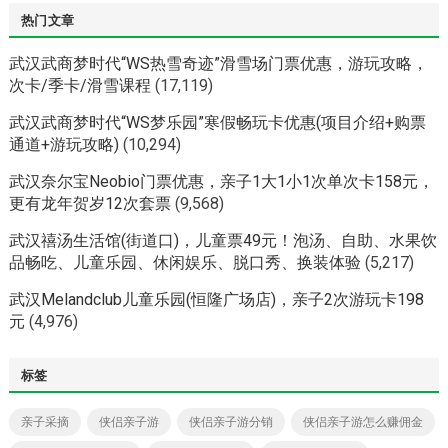
热门文章
武汉武商梦时代“WS热雪奇迹”滑雪场门票优惠，游玩攻略，
次卡/季卡/滑雪课程
(17,119)
武汉武商梦时代“WS梦乐园”寒假畅玩卡优惠(项目介绍+购票
通道+游玩攻略)
(10,294)
武汉奈尔宝Neobio门票优惠，亲子1大1小1次单次卡158元，
更有龙年贺岁12次套票
(9,568)
武汉禧汤生活馆(街道口)，儿童票49元！泡汤、自助、水果饮
品畅吃、儿童乐园、休闲娱乐、脱口秀、换装体验
(5,217)
武汉Melandclub儿童乐园(恒隆广场店)，亲子2次游玩卡198
元
(4,976)
标签
亲子采摘
侠侣亲子游
侠侣亲子游分销
侠侣亲子游怎么赚佣金