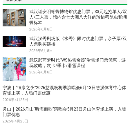
武汉谌安明蝴蝶博物馆优惠门票，33元起抢单人/双
人/三人票，馆内含七大洲八大洋的珍惜稀昆虫和蝴
蝶标本
2026年6月8日
武汉汉秀剧场版《水秀》限时优惠门票，亲子票/双
人票购买链接
2026年6月8日
武汉武商梦时代“WS热雪奇迹”滑雪场门票优惠，游
玩攻略，次卡/季卡/滑雪课程
2026年6月8日
宁波｜“恒康之夜”2026慈溪杨梅季演唱会6月13日慈溪体育中心体
育场上演，入场门票优惠
2026年4月25日
舟山｜2026舟山“听海而歌”演唱会5月23日舟山体育场上演，入场
门票优惠
2026年4月25日