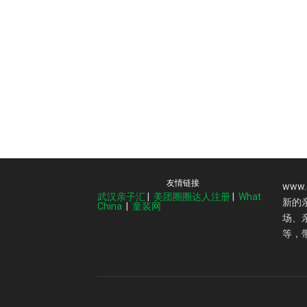
友情链接
www
武汉亲子汇
|
美团圈圈达人注册
|
What
新的
China
|
童装网
场、
等，