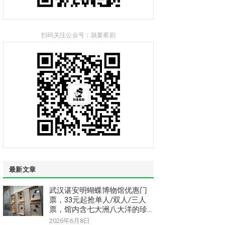
扫码关注公众号：就要看剧
最新文章
武汉谌安明蝴蝶博物馆优惠门
票，33元起抢单人/双人/三人
票，馆内含七大洲八大洋的珍
惜稀昆虫和蝴蝶标本
2026年6月8日