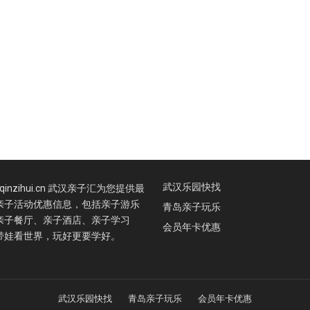
武汉乐园快找
.qinzihui.cn 武汉亲子汇为您提供最
亲子活动优惠信息，包括亲子游乐
青岛亲子玩乐
亲子餐厅、亲子酒店、亲子学习
会员年卡优惠
带娃看世界，玩好更要学好。
武汉乐园快找
青岛亲子玩乐
会员年卡优惠