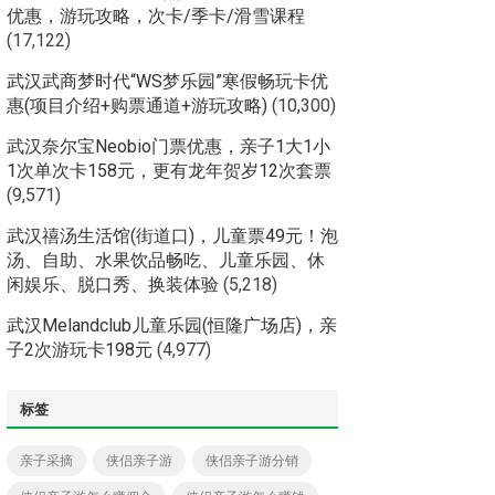
优惠，游玩攻略，次卡/季卡/滑雪课程
(17,122)
武汉武商梦时代“WS梦乐园”寒假畅玩卡优
惠(项目介绍+购票通道+游玩攻略)
(10,300)
武汉奈尔宝Neobio门票优惠，亲子1大1小
1次单次卡158元，更有龙年贺岁12次套票
(9,571)
武汉禧汤生活馆(街道口)，儿童票49元！泡
汤、自助、水果饮品畅吃、儿童乐园、休
闲娱乐、脱口秀、换装体验
(5,218)
武汉Melandclub儿童乐园(恒隆广场店)，亲
子2次游玩卡198元
(4,977)
标签
亲子采摘
侠侣亲子游
侠侣亲子游分销