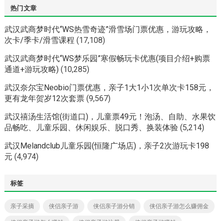
热门文章
武汉武商梦时代“WS热雪奇迹”滑雪场门票优惠，游玩攻略，
次卡/季卡/滑雪课程
(17,108)
武汉武商梦时代“WS梦乐园”寒假畅玩卡优惠(项目介绍+购票
通道+游玩攻略)
(10,285)
武汉奈尔宝Neobio门票优惠，亲子1大1小1次单次卡158元，
更有龙年贺岁12次套票
(9,567)
武汉禧汤生活馆(街道口)，儿童票49元！泡汤、自助、水果饮
品畅吃、儿童乐园、休闲娱乐、脱口秀、换装体验
(5,214)
武汉Melandclub儿童乐园(恒隆广场店)，亲子2次游玩卡198
元
(4,974)
标签
亲子采摘
侠侣亲子游
侠侣亲子游分销
侠侣亲子游怎么赚佣金