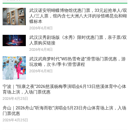
武汉谌安明蝴蝶博物馆优惠门票，33元起抢单人/双
人/三人票，馆内含七大洲八大洋的珍惜稀昆虫和蝴
蝶标本
2026年6月8日
武汉汉秀剧场版《水秀》限时优惠门票，亲子票/双
人票购买链接
2026年6月8日
武汉武商梦时代“WS热雪奇迹”滑雪场门票优惠，游
玩攻略，次卡/季卡/滑雪课程
2026年6月8日
宁波｜“恒康之夜”2026慈溪杨梅季演唱会6月13日慈溪体育中心体
育场上演，入场门票优惠
2026年4月25日
舟山｜2026舟山“听海而歌”演唱会5月23日舟山体育场上演，入场
门票优惠
2026年4月25日