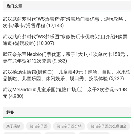
热门文章
武汉武商梦时代“WS热雪奇迹”滑雪场门票优惠，游玩攻略，
次卡/季卡/滑雪课程
(17,143)
武汉武商梦时代“WS梦乐园”寒假畅玩卡优惠(项目介绍+购票
通道+游玩攻略)
(10,307)
武汉奈尔宝Neobio门票优惠，亲子1大1小1次单次卡158元，
更有龙年贺岁12次套票
(9,582)
武汉禧汤生活馆(街道口)，儿童票49元！泡汤、自助、水果饮
品畅吃、儿童乐园、休闲娱乐、脱口秀、换装体验
(5,227)
武汉Melandclub儿童乐园(恒隆广场店)，亲子2次游玩卡198
元
(4,980)
标签
亲子采摘
侠侣亲子游
侠侣亲子游分销
侠侣亲子游怎么赚佣金