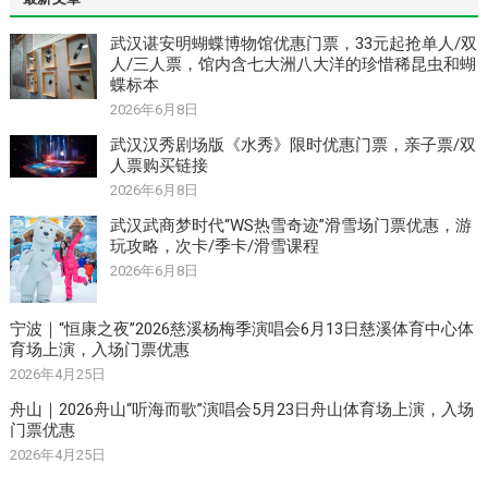
武汉谌安明蝴蝶博物馆优惠门票，33元起抢单人/双
人/三人票，馆内含七大洲八大洋的珍惜稀昆虫和蝴
蝶标本
2026年6月8日
武汉汉秀剧场版《水秀》限时优惠门票，亲子票/双
人票购买链接
2026年6月8日
武汉武商梦时代“WS热雪奇迹”滑雪场门票优惠，游
玩攻略，次卡/季卡/滑雪课程
2026年6月8日
宁波｜“恒康之夜”2026慈溪杨梅季演唱会6月13日慈溪体育中心体
育场上演，入场门票优惠
2026年4月25日
舟山｜2026舟山“听海而歌”演唱会5月23日舟山体育场上演，入场
门票优惠
2026年4月25日