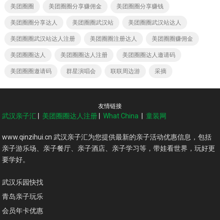
美团圈圈
美团圈圈分享赚佣金
美团圈圈分享赚钱
美团圈圈分享达人
美团圈圈武汉站
美团圈圈武汉站达人
美团圈圈武汉站达人注册
美团圈圈注册达人
美团圈圈赚佣金
美团圈圈达人
美团圈圈达人注册
美团圈圈达人邀请码
美团圈圈邀请码
群星演唱会
联联周边游
采摘
友情链接
武汉亲子汇
|
美团圈圈达人注册
|
What China
|
童装网
www.qinzihui.cn 武汉亲子汇为您提供最新的亲子活动优惠信息，包括
亲子游乐场、亲子餐厅、亲子酒店、亲子学习等，带娃看世界，玩好更
要学好。
武汉乐园快找
青岛亲子玩乐
会员年卡优惠