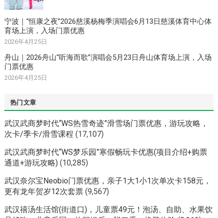
宁波｜“恒康之夜”2026慈溪杨梅季演唱会6月13日慈溪体育中心体
育场上演，入场门票优惠
2026年4月25日
舟山｜2026舟山“听海而歌”演唱会5月23日舟山体育场上演，入场
门票优惠
2026年4月25日
热门文章
武汉武商梦时代“WS热雪奇迹”滑雪场门票优惠，游玩攻略，
次卡/季卡/滑雪课程
(17,107)
武汉武商梦时代“WS梦乐园”寒假畅玩卡优惠(项目介绍+购票
通道+游玩攻略)
(10,285)
武汉奈尔宝Neobio门票优惠，亲子1大1小1次单次卡158元，
更有龙年贺岁12次套票
(9,567)
武汉禧汤生活馆(街道口)，儿童票49元！泡汤、自助、水果饮