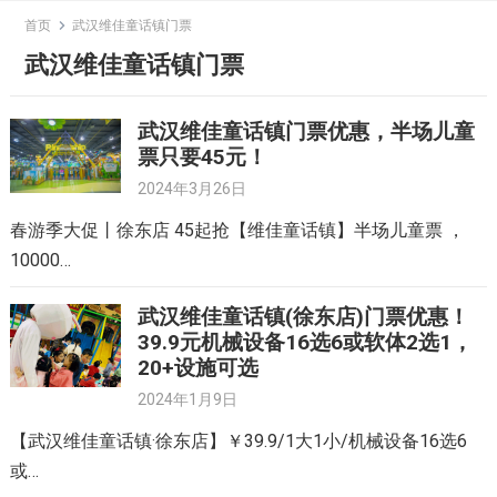
Skip
首页
武汉维佳童话镇门票
to
武汉维佳童话镇门票
content
武汉维佳童话镇门票优惠，半场儿童
票只要45元！
2024年3月26日
春游季大促丨徐东店 45起抢【维佳童话镇】半场儿童票 ，
10000…
武汉维佳童话镇(徐东店)门票优惠！
39.9元机械设备16选6或软体2选1，
20+设施可选
2024年1月9日
【武汉维佳童话镇·徐东店】￥39.9/1大1小/机械设备16选6
或…