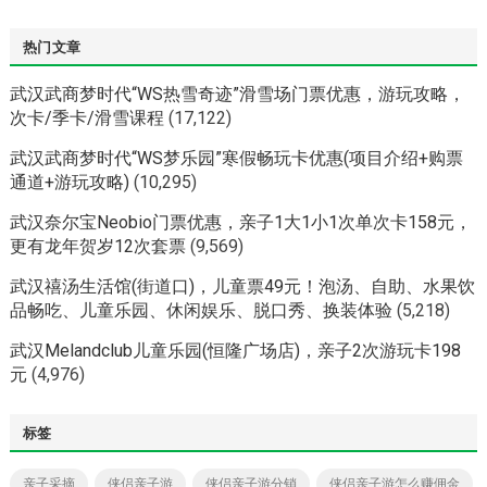
热门文章
武汉武商梦时代“WS热雪奇迹”滑雪场门票优惠，游玩攻略，
次卡/季卡/滑雪课程
(17,122)
武汉武商梦时代“WS梦乐园”寒假畅玩卡优惠(项目介绍+购票
通道+游玩攻略)
(10,295)
武汉奈尔宝Neobio门票优惠，亲子1大1小1次单次卡158元，
更有龙年贺岁12次套票
(9,569)
武汉禧汤生活馆(街道口)，儿童票49元！泡汤、自助、水果饮
品畅吃、儿童乐园、休闲娱乐、脱口秀、换装体验
(5,218)
武汉Melandclub儿童乐园(恒隆广场店)，亲子2次游玩卡198
元
(4,976)
标签
亲子采摘
侠侣亲子游
侠侣亲子游分销
侠侣亲子游怎么赚佣金