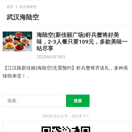
Skip
首页
武汉海陆空
to
武汉海陆空
content
海陆空(新佳丽广场)虾兵蟹将好美
味，2-3人餐只要109元，多款美味一
站尽享
2023年6月18日
【江汉路新佳丽|海陆空|无需预约】虾兵蟹将齐送礼，多种美
味快来尝！…
搜
索：
扫码关注公众号：武汉亲子汇