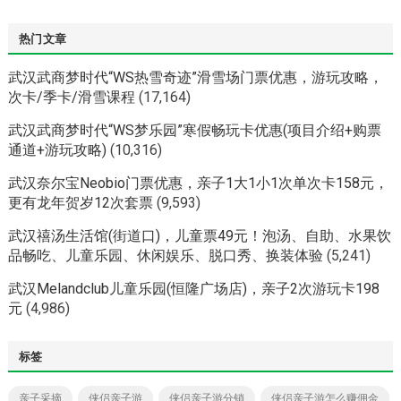
热门文章
武汉武商梦时代“WS热雪奇迹”滑雪场门票优惠，游玩攻略，
次卡/季卡/滑雪课程
(17,164)
武汉武商梦时代“WS梦乐园”寒假畅玩卡优惠(项目介绍+购票
通道+游玩攻略)
(10,316)
武汉奈尔宝Neobio门票优惠，亲子1大1小1次单次卡158元，
更有龙年贺岁12次套票
(9,593)
武汉禧汤生活馆(街道口)，儿童票49元！泡汤、自助、水果饮
品畅吃、儿童乐园、休闲娱乐、脱口秀、换装体验
(5,241)
武汉Melandclub儿童乐园(恒隆广场店)，亲子2次游玩卡198
元
(4,986)
标签
亲子采摘
侠侣亲子游
侠侣亲子游分销
侠侣亲子游怎么赚佣金