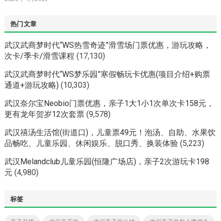
热门文章
武汉武商梦时代“WS热雪奇迹”滑雪场门票优惠，游玩攻略，
次卡/季卡/滑雪课程
(17,130)
武汉武商梦时代“WS梦乐园”寒假畅玩卡优惠(项目介绍+购票
通道+游玩攻略)
(10,303)
武汉奈尔宝Neobio门票优惠，亲子1大1小1次单次卡158元，
更有龙年贺岁12次套票
(9,578)
武汉禧汤生活馆(街道口)，儿童票49元！泡汤、自助、水果饮
品畅吃、儿童乐园、休闲娱乐、脱口秀、换装体验
(5,223)
武汉Melandclub儿童乐园(恒隆广场店)，亲子2次游玩卡198
元
(4,980)
标签