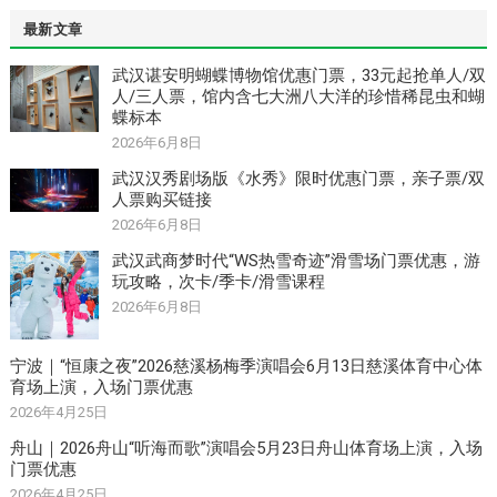
最新文章
武汉谌安明蝴蝶博物馆优惠门票，33元起抢单人/双
人/三人票，馆内含七大洲八大洋的珍惜稀昆虫和蝴
蝶标本
2026年6月8日
武汉汉秀剧场版《水秀》限时优惠门票，亲子票/双
人票购买链接
2026年6月8日
武汉武商梦时代“WS热雪奇迹”滑雪场门票优惠，游
玩攻略，次卡/季卡/滑雪课程
2026年6月8日
宁波｜“恒康之夜”2026慈溪杨梅季演唱会6月13日慈溪体育中心体
育场上演，入场门票优惠
2026年4月25日
舟山｜2026舟山“听海而歌”演唱会5月23日舟山体育场上演，入场
门票优惠
2026年4月25日