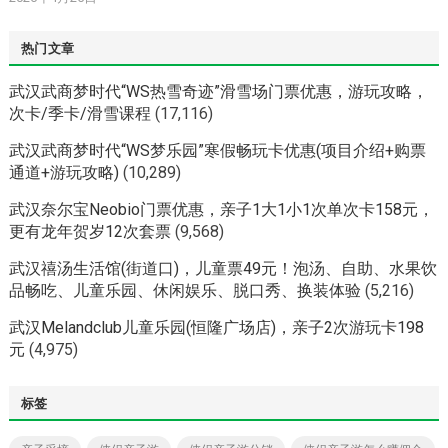
热门文章
武汉武商梦时代“WS热雪奇迹”滑雪场门票优惠，游玩攻略，
次卡/季卡/滑雪课程
(17,116)
武汉武商梦时代“WS梦乐园”寒假畅玩卡优惠(项目介绍+购票
通道+游玩攻略)
(10,289)
武汉奈尔宝Neobio门票优惠，亲子1大1小1次单次卡158元，
更有龙年贺岁12次套票
(9,568)
武汉禧汤生活馆(街道口)，儿童票49元！泡汤、自助、水果饮
品畅吃、儿童乐园、休闲娱乐、脱口秀、换装体验
(5,216)
武汉Melandclub儿童乐园(恒隆广场店)，亲子2次游玩卡198
元
(4,975)
标签