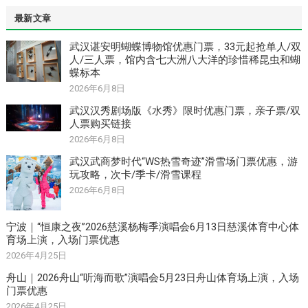
最新文章
武汉谌安明蝴蝶博物馆优惠门票，33元起抢单人/双
人/三人票，馆内含七大洲八大洋的珍惜稀昆虫和蝴
蝶标本
2026年6月8日
武汉汉秀剧场版《水秀》限时优惠门票，亲子票/双
人票购买链接
2026年6月8日
武汉武商梦时代“WS热雪奇迹”滑雪场门票优惠，游
玩攻略，次卡/季卡/滑雪课程
2026年6月8日
宁波｜“恒康之夜”2026慈溪杨梅季演唱会6月13日慈溪体育中心体
育场上演，入场门票优惠
2026年4月25日
舟山｜2026舟山“听海而歌”演唱会5月23日舟山体育场上演，入场
门票优惠
2026年4月25日