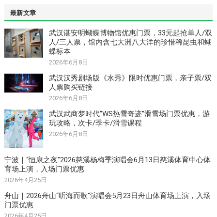
最新文章
武汉谌安明蝴蝶博物馆优惠门票，33元起抢单人/双
人/三人票，馆内含七大洲八大洋的珍惜稀昆虫和蝴
蝶标本
2026年6月8日
武汉汉秀剧场版《水秀》限时优惠门票，亲子票/双
人票购买链接
2026年6月8日
武汉武商梦时代“WS热雪奇迹”滑雪场门票优惠，游
玩攻略，次卡/季卡/滑雪课程
2026年6月8日
宁波｜“恒康之夜”2026慈溪杨梅季演唱会6月13日慈溪体育中心体
育场上演，入场门票优惠
2026年4月25日
舟山｜2026舟山“听海而歌”演唱会5月23日舟山体育场上演，入场
门票优惠
2026年4月25日