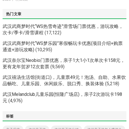
热门文章
武汉武商梦时代“WS热雪奇迹”滑雪场门票优惠，游玩攻略，
次卡/季卡/滑雪课程
(17,122)
武汉武商梦时代“WS梦乐园”寒假畅玩卡优惠(项目介绍+购票
通道+游玩攻略)
(10,295)
武汉奈尔宝Neobio门票优惠，亲子1大1小1次单次卡158元，
更有龙年贺岁12次套票
(9,569)
武汉禧汤生活馆(街道口)，儿童票49元！泡汤、自助、水果饮
品畅吃、儿童乐园、休闲娱乐、脱口秀、换装体验
(5,218)
武汉Melandclub儿童乐园(恒隆广场店)，亲子2次游玩卡198
元
(4,976)
标签