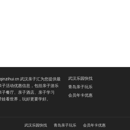
武汉乐园快找
.qinzihui.cn 武汉亲子汇为您提供最
亲子活动优惠信息，包括亲子游乐
青岛亲子玩乐
亲子餐厅、亲子酒店、亲子学习
会员年卡优惠
带娃看世界，玩好更要学好。
武汉乐园快找
青岛亲子玩乐
会员年卡优惠