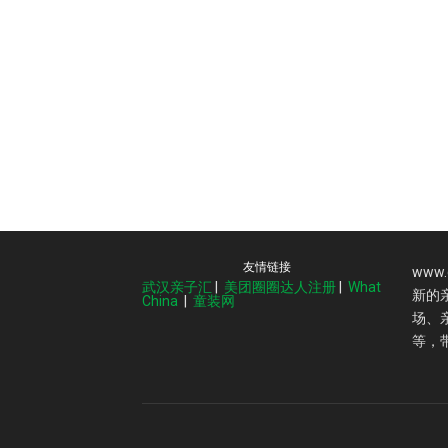
友情链接
www
武汉亲子汇
|
美团圈圈达人注册
|
What
新的
China
|
童装网
场、
等，