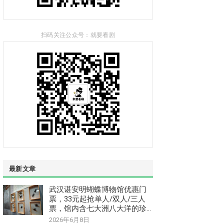
扫码关注公众号：就要看剧
最新文章
武汉谌安明蝴蝶博物馆优惠门
票，33元起抢单人/双人/三人
票，馆内含七大洲八大洋的珍
惜稀昆虫和蝴蝶标本
2026年6月8日