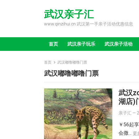
Skip
to
武汉亲子汇
content
www.qinzihui.cn 武汉第一手亲子活动优惠信息
首页
武汉亲子玩乐
武汉亲子活动
首页
武汉嘟噜嘟噜门票
武汉嘟噜嘟噜门票
武汉z
湖店)
亲子汇
—
￥56起
会撒…
更