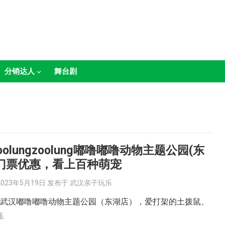
分销达人
舞台剧
oolungzoolung嘟噜嘟噜动物主题公园(东
门票优惠，看上百种萌宠
2023年5月19日
发布于
武汉亲子玩乐
享武汉嘟噜嘟噜动物主题公园（东湖店），爱打架的土拨鼠、
多