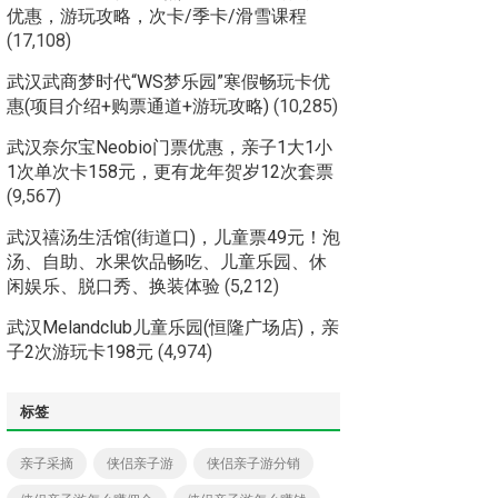
优惠，游玩攻略，次卡/季卡/滑雪课程
(17,108)
武汉武商梦时代“WS梦乐园”寒假畅玩卡优
惠(项目介绍+购票通道+游玩攻略)
(10,285)
武汉奈尔宝Neobio门票优惠，亲子1大1小
1次单次卡158元，更有龙年贺岁12次套票
(9,567)
武汉禧汤生活馆(街道口)，儿童票49元！泡
汤、自助、水果饮品畅吃、儿童乐园、休
闲娱乐、脱口秀、换装体验
(5,212)
武汉Melandclub儿童乐园(恒隆广场店)，亲
子2次游玩卡198元
(4,974)
标签
亲子采摘
侠侣亲子游
侠侣亲子游分销