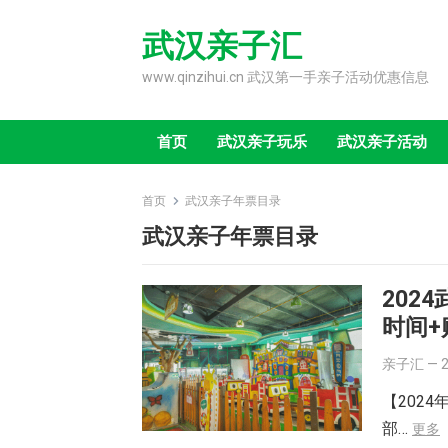
Skip
to
武汉亲子汇
content
www.qinzihui.cn 武汉第一手亲子活动优惠信息
首页
武汉亲子玩乐
武汉亲子活动
首页
武汉亲子年票目录
武汉亲子年票目录
202
时间+
亲子汇
—
【202
部…
更多