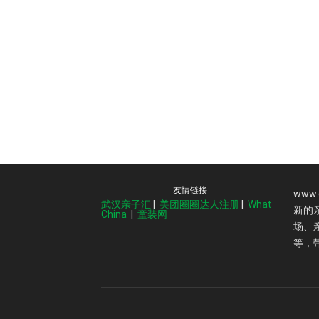
友情链接
www
武汉亲子汇
|
美团圈圈达人注册
|
What
新的
China
|
童装网
场、
等，