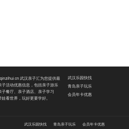
武汉乐园快找
.qinzihui.cn 武汉亲子汇为您提供最
亲子活动优惠信息，包括亲子游乐
青岛亲子玩乐
亲子餐厅、亲子酒店、亲子学习
会员年卡优惠
带娃看世界，玩好更要学好。
武汉乐园快找
青岛亲子玩乐
会员年卡优惠