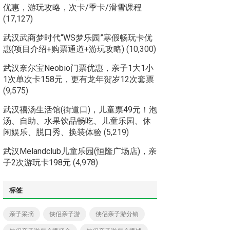
优惠，游玩攻略，次卡/季卡/滑雪课程
(17,127)
武汉武商梦时代“WS梦乐园”寒假畅玩卡优
惠(项目介绍+购票通道+游玩攻略)
(10,300)
武汉奈尔宝Neobio门票优惠，亲子1大1小
1次单次卡158元，更有龙年贺岁12次套票
(9,575)
武汉禧汤生活馆(街道口)，儿童票49元！泡
汤、自助、水果饮品畅吃、儿童乐园、休
闲娱乐、脱口秀、换装体验
(5,219)
武汉Melandclub儿童乐园(恒隆广场店)，亲
子2次游玩卡198元
(4,978)
标签
亲子采摘
侠侣亲子游
侠侣亲子游分销