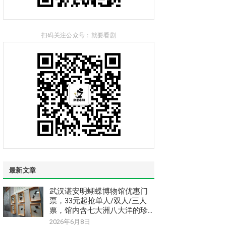
扫码关注公众号：就要看剧
最新文章
武汉谌安明蝴蝶博物馆优惠门
票，33元起抢单人/双人/三人
票，馆内含七大洲八大洋的珍
惜稀昆虫和蝴蝶标本
2026年6月8日