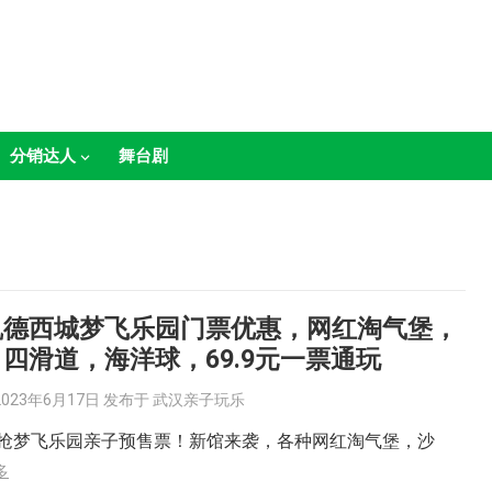
分销达人
舞台剧
凯德西城梦飞乐园门票优惠，网红淘气堡，
四滑道，海洋球，69.9元一票通玩
2023年6月17日
发布于
武汉亲子玩乐
元起抢梦飞乐园亲子预售票！新馆来袭，各种网红淘气堡，沙
多