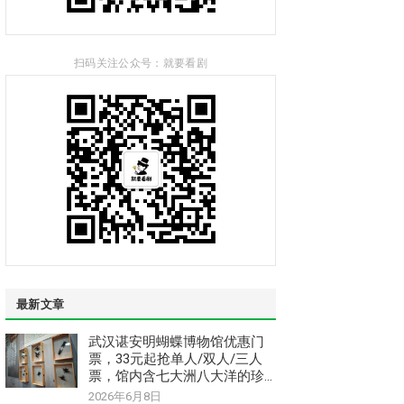
扫码关注公众号：就要看剧
最新文章
武汉谌安明蝴蝶博物馆优惠门
票，33元起抢单人/双人/三人
票，馆内含七大洲八大洋的珍
惜稀昆虫和蝴蝶标本
2026年6月8日