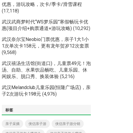
优惠，游玩攻略，次卡/季卡/滑雪课程
(17,118)
武汉武商梦时代“WS梦乐园”寒假畅玩卡优
惠(项目介绍+购票通道+游玩攻略)
(10,292)
武汉奈尔宝Neobio门票优惠，亲子1大1小
1次单次卡158元，更有龙年贺岁12次套票
(9,568)
武汉禧汤生活馆(街道口)，儿童票49元！泡
汤、自助、水果饮品畅吃、儿童乐园、休
闲娱乐、脱口秀、换装体验
(5,216)
武汉Melandclub儿童乐园(恒隆广场店)，亲
子2次游玩卡198元
(4,976)
标签
亲子采摘
侠侣亲子游
侠侣亲子游分销