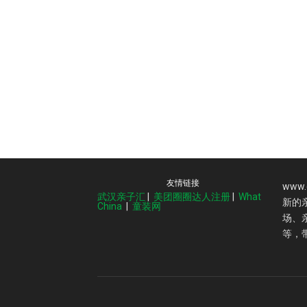
友情链接
www
武汉亲子汇
|
美团圈圈达人注册
|
What
新的
China
|
童装网
场、
等，