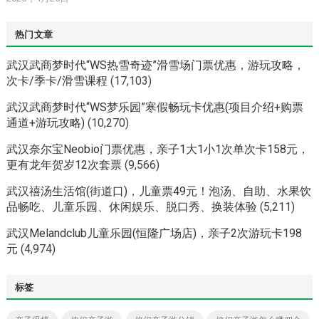
热门文章
武汉武商梦时代“WS热雪奇迹”滑雪场门票优惠，游玩攻略，
次卡/季卡/滑雪课程
(17,103)
武汉武商梦时代“WS梦乐园”寒假畅玩卡优惠(项目介绍+购票
通道+游玩攻略)
(10,270)
武汉奈尔宝Neobio门票优惠，亲子1大1小1次单次卡158元，
更有龙年贺岁12次套票
(9,566)
武汉禧汤生活馆(街道口)，儿童票49元！泡汤、自助、水果饮
品畅吃、儿童乐园、休闲娱乐、脱口秀、换装体验
(5,211)
武汉Melandclub儿童乐园(恒隆广场店)，亲子2次游玩卡198
元
(4,974)
标签