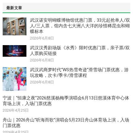
最新文章
武汉谌安明蝴蝶博物馆优惠门票，33元起抢单人/双
人/三人票，馆内含七大洲八大洋的珍惜稀昆虫和蝴
蝶标本
2026年6月8日
武汉汉秀剧场版《水秀》限时优惠门票，亲子票/双
人票购买链接
2026年6月8日
武汉武商梦时代“WS热雪奇迹”滑雪场门票优惠，游
玩攻略，次卡/季卡/滑雪课程
2026年6月8日
宁波｜“恒康之夜”2026慈溪杨梅季演唱会6月13日慈溪体育中心体
育场上演，入场门票优惠
2026年4月25日
舟山｜2026舟山“听海而歌”演唱会5月23日舟山体育场上演，入场
门票优惠
2026年4月25日