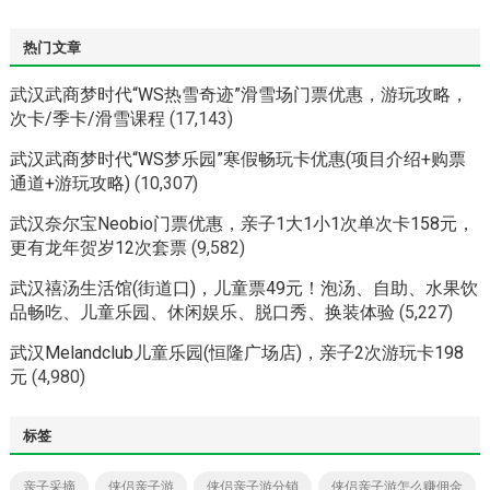
热门文章
武汉武商梦时代“WS热雪奇迹”滑雪场门票优惠，游玩攻略，
次卡/季卡/滑雪课程
(17,143)
武汉武商梦时代“WS梦乐园”寒假畅玩卡优惠(项目介绍+购票
通道+游玩攻略)
(10,307)
武汉奈尔宝Neobio门票优惠，亲子1大1小1次单次卡158元，
更有龙年贺岁12次套票
(9,582)
武汉禧汤生活馆(街道口)，儿童票49元！泡汤、自助、水果饮
品畅吃、儿童乐园、休闲娱乐、脱口秀、换装体验
(5,227)
武汉Melandclub儿童乐园(恒隆广场店)，亲子2次游玩卡198
元
(4,980)
标签
亲子采摘
侠侣亲子游
侠侣亲子游分销
侠侣亲子游怎么赚佣金