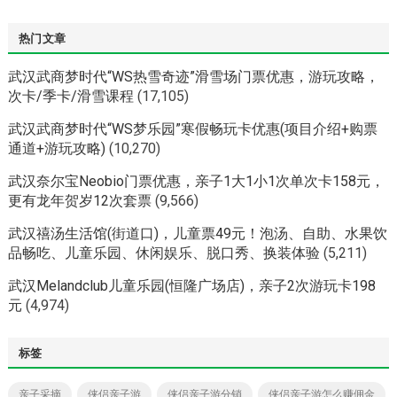
热门文章
武汉武商梦时代“WS热雪奇迹”滑雪场门票优惠，游玩攻略，
次卡/季卡/滑雪课程
(17,105)
武汉武商梦时代“WS梦乐园”寒假畅玩卡优惠(项目介绍+购票
通道+游玩攻略)
(10,270)
武汉奈尔宝Neobio门票优惠，亲子1大1小1次单次卡158元，
更有龙年贺岁12次套票
(9,566)
武汉禧汤生活馆(街道口)，儿童票49元！泡汤、自助、水果饮
品畅吃、儿童乐园、休闲娱乐、脱口秀、换装体验
(5,211)
武汉Melandclub儿童乐园(恒隆广场店)，亲子2次游玩卡198
元
(4,974)
标签
亲子采摘
侠侣亲子游
侠侣亲子游分销
侠侣亲子游怎么赚佣金