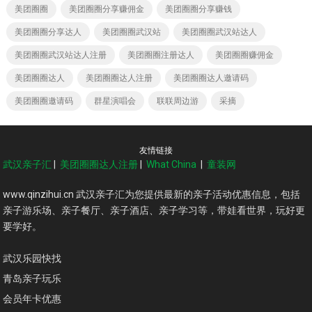
美团圈圈
美团圈圈分享赚佣金
美团圈圈分享赚钱
美团圈圈分享达人
美团圈圈武汉站
美团圈圈武汉站达人
美团圈圈武汉站达人注册
美团圈圈注册达人
美团圈圈赚佣金
美团圈圈达人
美团圈圈达人注册
美团圈圈达人邀请码
美团圈圈邀请码
群星演唱会
联联周边游
采摘
友情链接
武汉亲子汇
|
美团圈圈达人注册
|
What China
|
童装网
www.qinzihui.cn 武汉亲子汇为您提供最新的亲子活动优惠信息，包括
亲子游乐场、亲子餐厅、亲子酒店、亲子学习等，带娃看世界，玩好更
要学好。
武汉乐园快找
青岛亲子玩乐
会员年卡优惠