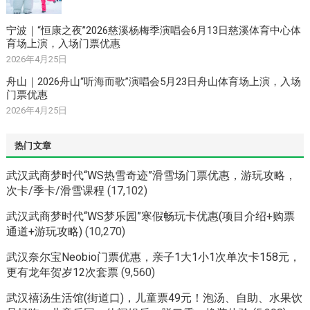
宁波｜“恒康之夜”2026慈溪杨梅季演唱会6月13日慈溪体育中心体
育场上演，入场门票优惠
2026年4月25日
舟山｜2026舟山“听海而歌”演唱会5月23日舟山体育场上演，入场
门票优惠
2026年4月25日
热门文章
武汉武商梦时代“WS热雪奇迹”滑雪场门票优惠，游玩攻略，
次卡/季卡/滑雪课程
(17,102)
武汉武商梦时代“WS梦乐园”寒假畅玩卡优惠(项目介绍+购票
通道+游玩攻略)
(10,270)
武汉奈尔宝Neobio门票优惠，亲子1大1小1次单次卡158元，
更有龙年贺岁12次套票
(9,560)
武汉禧汤生活馆(街道口)，儿童票49元！泡汤、自助、水果饮