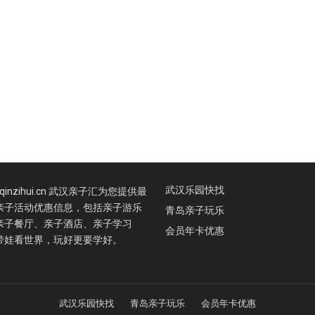
武汉乐园快找
.qinzihui.cn 武汉亲子汇为您提供最
亲子活动优惠信息，包括亲子游乐
青岛亲子玩乐
亲子餐厅、亲子酒店、亲子学习
会员年卡优惠
带娃看世界，玩好更要学好。
武汉乐园快找
青岛亲子玩乐
会员年卡优惠