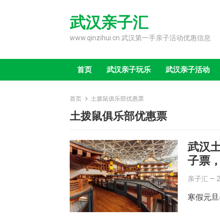
Skip
to
武汉亲子汇
content
www.qinzihui.cn 武汉第一手亲子活动优惠信息
首页
武汉亲子玩乐
武汉亲子活动
首页
土拨鼠俱乐部优惠票
土拨鼠俱乐部优惠票
武汉土
子票，
亲子汇
—
寒假元旦