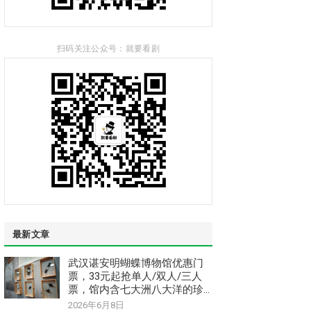
扫码关注公众号：就要看剧
最新文章
武汉谌安明蝴蝶博物馆优惠门
票，33元起抢单人/双人/三人
票，馆内含七大洲八大洋的珍
惜稀昆虫和蝴蝶标本
2026年6月8日