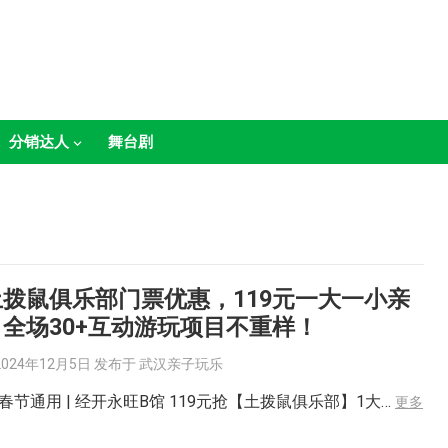
分销达人
舞台剧
拨鼠俱乐部门票优惠，119元一大一小亲
全场30+互动游玩项目不重样！
2024年12月5日
发布于
武汉亲子玩乐
春节通用 | 经开永旺B馆 119元抢【土拨鼠俱乐部】1大…
更多