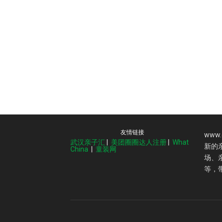
友情链接
www
武汉亲子汇
|
美团圈圈达人注册
|
What
新的
China
|
童装网
场、
等，