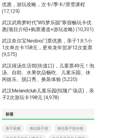
优惠，游玩攻略，次卡/季卡/滑雪课程
(17,129)
武汉武商梦时代“WS梦乐园”寒假畅玩卡优
惠(项目介绍+购票通道+游玩攻略)
(10,301)
武汉奈尔宝Neobio门票优惠，亲子1大1小
1次单次卡158元，更有龙年贺岁12次套票
(9,575)
武汉禧汤生活馆(街道口)，儿童票49元！泡
汤、自助、水果饮品畅吃、儿童乐园、休
闲娱乐、脱口秀、换装体验
(5,220)
武汉Melandclub儿童乐园(恒隆广场店)，亲
子2次游玩卡198元
(4,978)
标签
亲子采摘
侠侣亲子游
侠侣亲子游分销