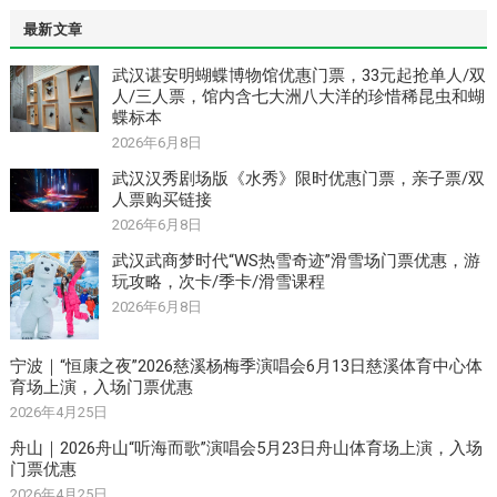
最新文章
武汉谌安明蝴蝶博物馆优惠门票，33元起抢单人/双
人/三人票，馆内含七大洲八大洋的珍惜稀昆虫和蝴
蝶标本
2026年6月8日
武汉汉秀剧场版《水秀》限时优惠门票，亲子票/双
人票购买链接
2026年6月8日
武汉武商梦时代“WS热雪奇迹”滑雪场门票优惠，游
玩攻略，次卡/季卡/滑雪课程
2026年6月8日
宁波｜“恒康之夜”2026慈溪杨梅季演唱会6月13日慈溪体育中心体
育场上演，入场门票优惠
2026年4月25日
舟山｜2026舟山“听海而歌”演唱会5月23日舟山体育场上演，入场
门票优惠
2026年4月25日