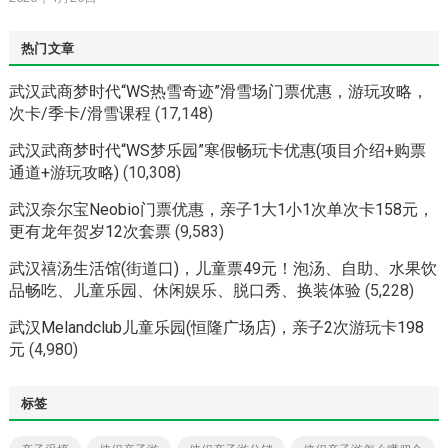
热门文章
武汉武商梦时代“WS热雪奇迹”滑雪场门票优惠，游玩攻略，
次卡/季卡/滑雪课程
(17,148)
武汉武商梦时代“WS梦乐园”寒假畅玩卡优惠(项目介绍+购票
通道+游玩攻略)
(10,308)
武汉奈尔宝Neobio门票优惠，亲子1大1小1次单次卡158元，
更有龙年贺岁12次套票
(9,583)
武汉禧汤生活馆(街道口)，儿童票49元！泡汤、自助、水果饮
品畅吃、儿童乐园、休闲娱乐、脱口秀、换装体验
(5,228)
武汉Melandclub儿童乐园(恒隆广场店)，亲子2次游玩卡198
元
(4,980)
标签