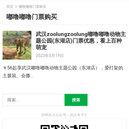
Skip
首页
嘟噜嘟噜门票购买
to
嘟噜嘟噜门票购买
content
武汉zoolungzoolung嘟噜嘟噜动物主
题公园(东湖店)门票优惠，看上百种
萌宠
2023年5月19日
￥56起享武汉嘟噜嘟噜动物主题公园（东湖店），爱打架的
土拨鼠、会撒…
搜
索：
扫码关注公众号：武汉亲子汇