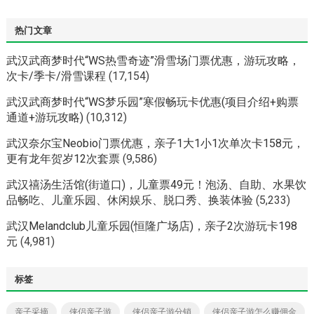
热门文章
武汉武商梦时代“WS热雪奇迹”滑雪场门票优惠，游玩攻略，
次卡/季卡/滑雪课程
(17,154)
武汉武商梦时代“WS梦乐园”寒假畅玩卡优惠(项目介绍+购票
通道+游玩攻略)
(10,312)
武汉奈尔宝Neobio门票优惠，亲子1大1小1次单次卡158元，
更有龙年贺岁12次套票
(9,586)
武汉禧汤生活馆(街道口)，儿童票49元！泡汤、自助、水果饮
品畅吃、儿童乐园、休闲娱乐、脱口秀、换装体验
(5,233)
武汉Melandclub儿童乐园(恒隆广场店)，亲子2次游玩卡198
元
(4,981)
标签
亲子采摘
侠侣亲子游
侠侣亲子游分销
侠侣亲子游怎么赚佣金