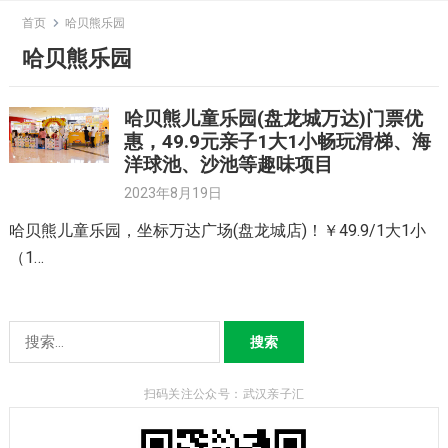
Skip
首页
哈贝熊乐园
to
哈贝熊乐园
content
哈贝熊儿童乐园(盘龙城万达)门票优
惠，49.9元亲子1大1小畅玩滑梯、海
洋球池、沙池等趣味项目
2023年8月19日
哈贝熊儿童乐园，坐标万达广场(盘龙城店)！￥49.9/1大1小
（1…
搜
索：
扫码关注公众号：武汉亲子汇