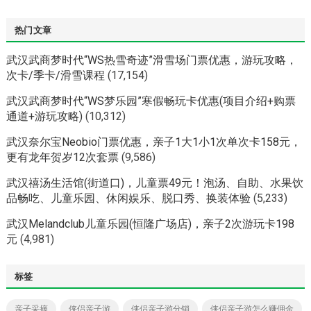
热门文章
武汉武商梦时代“WS热雪奇迹”滑雪场门票优惠，游玩攻略，
次卡/季卡/滑雪课程
(17,154)
武汉武商梦时代“WS梦乐园”寒假畅玩卡优惠(项目介绍+购票
通道+游玩攻略)
(10,312)
武汉奈尔宝Neobio门票优惠，亲子1大1小1次单次卡158元，
更有龙年贺岁12次套票
(9,586)
武汉禧汤生活馆(街道口)，儿童票49元！泡汤、自助、水果饮
品畅吃、儿童乐园、休闲娱乐、脱口秀、换装体验
(5,233)
武汉Melandclub儿童乐园(恒隆广场店)，亲子2次游玩卡198
元
(4,981)
标签
亲子采摘
侠侣亲子游
侠侣亲子游分销
侠侣亲子游怎么赚佣金