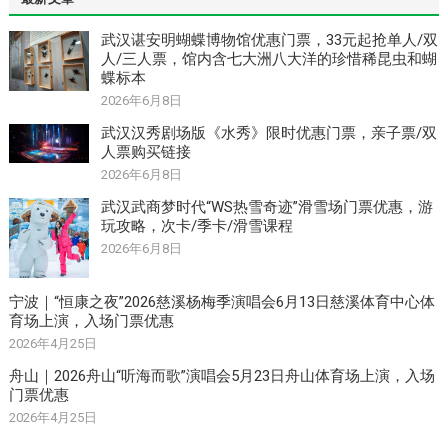
武汉谌安明蝴蝶博物馆优惠门票，33元起抢单人/双
人/三人票，馆内含七大洲八大洋的珍惜稀昆虫和蝴
蝶标本
2026年6月8日
武汉汉秀剧场版《水秀》限时优惠门票，亲子票/双
人票购买链接
2026年6月8日
武汉武商梦时代“WS热雪奇迹”滑雪场门票优惠，游
玩攻略，次卡/季卡/滑雪课程
2026年6月8日
宁波｜“恒康之夜”2026慈溪杨梅季演唱会6月13日慈溪体育中心体
育场上演，入场门票优惠
2026年4月25日
舟山｜2026舟山“听海而歌”演唱会5月23日舟山体育场上演，入场
门票优惠
2026年4月25日