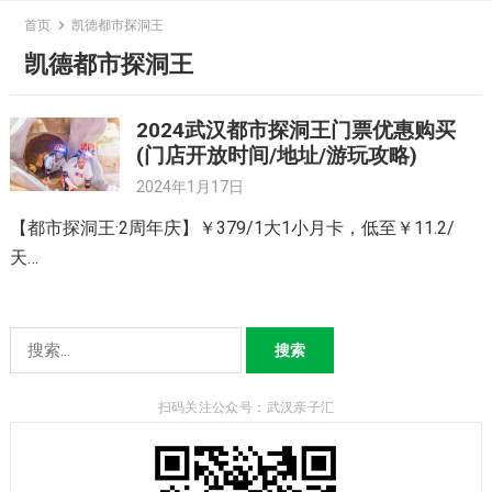
Skip
首页
凯德都市探洞王
to
凯德都市探洞王
content
2024武汉都市探洞王门票优惠购买
(门店开放时间/地址/游玩攻略)
2024年1月17日
【都市探洞王·2周年庆】￥379/1大1小月卡，低至￥11.2/
天…
搜
索：
扫码关注公众号：武汉亲子汇