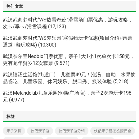
热门文章
武汉武商梦时代“WS热雪奇迹”滑雪场门票优惠，游玩攻略，
次卡/季卡/滑雪课程
(17,123)
武汉武商梦时代“WS梦乐园”寒假畅玩卡优惠(项目介绍+购票
通道+游玩攻略)
(10,300)
武汉奈尔宝Neobio门票优惠，亲子1大1小1次单次卡158元，
更有龙年贺岁12次套票
(9,571)
武汉禧汤生活馆(街道口)，儿童票49元！泡汤、自助、水果饮
品畅吃、儿童乐园、休闲娱乐、脱口秀、换装体验
(5,218)
武汉Melandclub儿童乐园(恒隆广场店)，亲子2次游玩卡198
元
(4,977)
标签
亲子采摘
侠侣亲子游
侠侣亲子游分销
侠侣亲子游怎么赚佣金