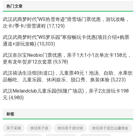
热门文章
武汉武商梦时代“WS热雪奇迹”滑雪场门票优惠，游玩攻略，
次卡/季卡/滑雪课程
(17,129)
武汉武商梦时代“WS梦乐园”寒假畅玩卡优惠(项目介绍+购票
通道+游玩攻略)
(10,303)
武汉奈尔宝Neobio门票优惠，亲子1大1小1次单次卡158元，
更有龙年贺岁12次套票
(9,578)
武汉禧汤生活馆(街道口)，儿童票49元！泡汤、自助、水果饮
品畅吃、儿童乐园、休闲娱乐、脱口秀、换装体验
(5,223)
武汉Melandclub儿童乐园(恒隆广场店)，亲子2次游玩卡198
元
(4,980)
标签
亲子采摘
侠侣亲子游
侠侣亲子游分销
侠侣亲子游怎么赚佣金