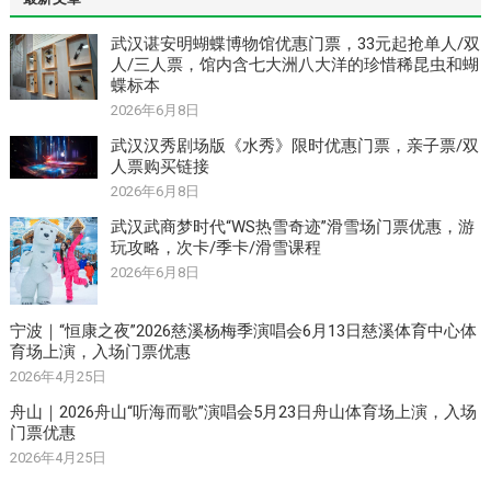
武汉谌安明蝴蝶博物馆优惠门票，33元起抢单人/双
人/三人票，馆内含七大洲八大洋的珍惜稀昆虫和蝴
蝶标本
2026年6月8日
武汉汉秀剧场版《水秀》限时优惠门票，亲子票/双
人票购买链接
2026年6月8日
武汉武商梦时代“WS热雪奇迹”滑雪场门票优惠，游
玩攻略，次卡/季卡/滑雪课程
2026年6月8日
宁波｜“恒康之夜”2026慈溪杨梅季演唱会6月13日慈溪体育中心体
育场上演，入场门票优惠
2026年4月25日
舟山｜2026舟山“听海而歌”演唱会5月23日舟山体育场上演，入场
门票优惠
2026年4月25日