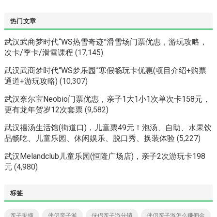
热门文章
武汉武商梦时代“WS热雪奇迹”滑雪场门票优惠，游玩攻略，
次卡/季卡/滑雪课程
(17,145)
武汉武商梦时代“WS梦乐园”寒假畅玩卡优惠(项目介绍+购票
通道+游玩攻略)
(10,307)
武汉奈尔宝Neobio门票优惠，亲子1大1小1次单次卡158元，
更有龙年贺岁12次套票
(9,582)
武汉禧汤生活馆(街道口)，儿童票49元！泡汤、自助、水果饮
品畅吃、儿童乐园、休闲娱乐、脱口秀、换装体验
(5,227)
武汉Melandclub儿童乐园(恒隆广场店)，亲子2次游玩卡198
元
(4,980)
标签
亲子采摘
侠侣亲子游
侠侣亲子游分销
侠侣亲子游怎么赚佣金