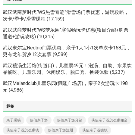
武汉武商梦时代“WS热雪奇迹”滑雪场门票优惠，游玩攻略，
次卡/季卡/滑雪课程
(17,159)
武汉武商梦时代“WS梦乐园”寒假畅玩卡优惠(项目介绍+购票
通道+游玩攻略)
(10,315)
武汉奈尔宝Neobio门票优惠，亲子1大1小1次单次卡158元，
更有龙年贺岁12次套票
(9,589)
武汉禧汤生活馆(街道口)，儿童票49元！泡汤、自助、水果饮
品畅吃、儿童乐园、休闲娱乐、脱口秀、换装体验
(5,237)
武汉Melandclub儿童乐园(恒隆广场店)，亲子2次游玩卡198
元
(4,986)
标签
亲子采摘
侠侣亲子游
侠侣亲子游分销
侠侣亲子游怎么赚佣金
侠侣亲子游怎么赚钱
侠侣亲子游注册
侠侣亲子游赚钱