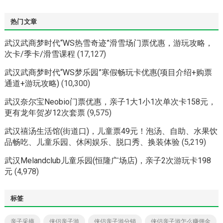
热门文章
武汉武商梦时代“WS热雪奇迹”滑雪场门票优惠，游玩攻略，
次卡/季卡/滑雪课程
(17,127)
武汉武商梦时代“WS梦乐园”寒假畅玩卡优惠(项目介绍+购票
通道+游玩攻略)
(10,300)
武汉奈尔宝Neobio门票优惠，亲子1大1小1次单次卡158元，
更有龙年贺岁12次套票
(9,575)
武汉禧汤生活馆(街道口)，儿童票49元！泡汤、自助、水果饮
品畅吃、儿童乐园、休闲娱乐、脱口秀、换装体验
(5,219)
武汉Melandclub儿童乐园(恒隆广场店)，亲子2次游玩卡198
元
(4,978)
标签
亲子采摘
侠侣亲子游
侠侣亲子游分销
侠侣亲子游怎么赚佣金