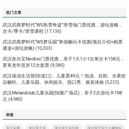
热门文章
武汉武商梦时代“WS热雪奇迹”滑雪场门票优惠，游玩攻略，
次卡/季卡/滑雪课程
(17,136)
武汉武商梦时代“WS梦乐园”寒假畅玩卡优惠(项目介绍+购票
通道+游玩攻略)
(10,303)
武汉奈尔宝Neobio门票优惠，亲子1大1小1次单次卡158元，
更有龙年贺岁12次套票
(9,580)
武汉禧汤生活馆(街道口)，儿童票49元！泡汤、自助、水果饮
品畅吃、儿童乐园、休闲娱乐、脱口秀、换装体验
(5,225)
武汉Melandclub儿童乐园(恒隆广场店)，亲子2次游玩卡198
元
(4,980)
标签
亲子采摘
侠侣亲子游
侠侣亲子游分销
侠侣亲子游怎么赚佣金