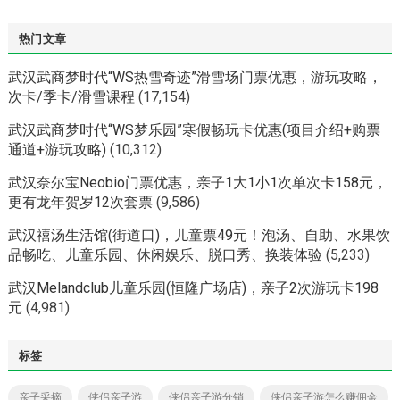
热门文章
武汉武商梦时代“WS热雪奇迹”滑雪场门票优惠，游玩攻略，
次卡/季卡/滑雪课程
(17,154)
武汉武商梦时代“WS梦乐园”寒假畅玩卡优惠(项目介绍+购票
通道+游玩攻略)
(10,312)
武汉奈尔宝Neobio门票优惠，亲子1大1小1次单次卡158元，
更有龙年贺岁12次套票
(9,586)
武汉禧汤生活馆(街道口)，儿童票49元！泡汤、自助、水果饮
品畅吃、儿童乐园、休闲娱乐、脱口秀、换装体验
(5,233)
武汉Melandclub儿童乐园(恒隆广场店)，亲子2次游玩卡198
元
(4,981)
标签
亲子采摘
侠侣亲子游
侠侣亲子游分销
侠侣亲子游怎么赚佣金