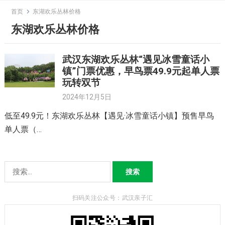
Skip
首页
东湖欢乐丛林价格
to
东湖欢乐丛林价格
content
武汉东湖欢乐丛林“遇见冰雪童话小
镇”门票优惠，早鸟票49.9元起单人票
玩转双节
2024年12月5日
低至49.9元！东湖欢乐丛林【遇见·冰雪童话小镇】预售早鸟
单人票（…
搜
索：
扫码关注公众号：武汉亲子汇