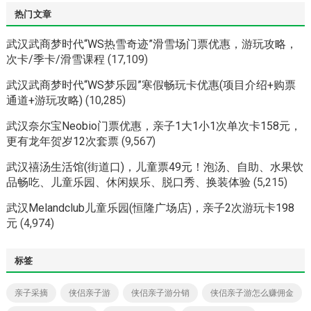
热门文章
武汉武商梦时代“WS热雪奇迹”滑雪场门票优惠，游玩攻略，
次卡/季卡/滑雪课程
(17,109)
武汉武商梦时代“WS梦乐园”寒假畅玩卡优惠(项目介绍+购票
通道+游玩攻略)
(10,285)
武汉奈尔宝Neobio门票优惠，亲子1大1小1次单次卡158元，
更有龙年贺岁12次套票
(9,567)
武汉禧汤生活馆(街道口)，儿童票49元！泡汤、自助、水果饮
品畅吃、儿童乐园、休闲娱乐、脱口秀、换装体验
(5,215)
武汉Melandclub儿童乐园(恒隆广场店)，亲子2次游玩卡198
元
(4,974)
标签
亲子采摘
侠侣亲子游
侠侣亲子游分销
侠侣亲子游怎么赚佣金