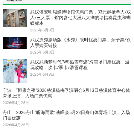
武汉谌安明蝴蝶博物馆优惠门票，33元起抢单人/双
人/三人票，馆内含七大洲八大洋的珍惜稀昆虫和蝴
蝶标本
2026年6月8日
武汉汉秀剧场版《水秀》限时优惠门票，亲子票/双
人票购买链接
2026年6月8日
武汉武商梦时代“WS热雪奇迹”滑雪场门票优惠，游
玩攻略，次卡/季卡/滑雪课程
2026年6月8日
宁波｜“恒康之夜”2026慈溪杨梅季演唱会6月13日慈溪体育中心体
育场上演，入场门票优惠
2026年4月25日
舟山｜2026舟山“听海而歌”演唱会5月23日舟山体育场上演，入场
门票优惠
2026年4月25日