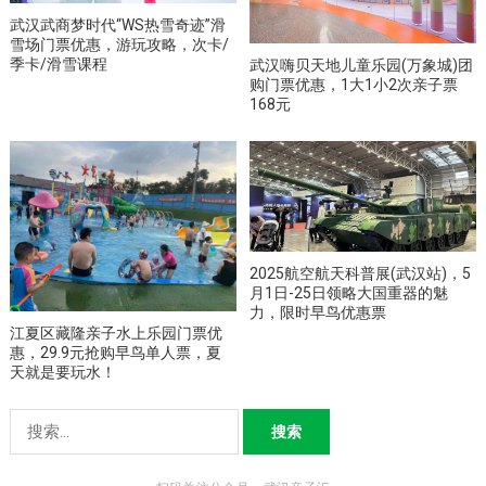
武汉武商梦时代“WS热雪奇迹”滑
雪场门票优惠，游玩攻略，次卡/
季卡/滑雪课程
武汉嗨贝天地儿童乐园(万象城)团
购门票优惠，1大1小2次亲子票
168元
2025航空航天科普展(武汉站)，5
月1日-25日领略大国重器的魅
力，限时早鸟优惠票
江夏区藏隆亲子水上乐园门票优
惠，29.9元抢购早鸟单人票，夏
天就是要玩水！
搜
索：