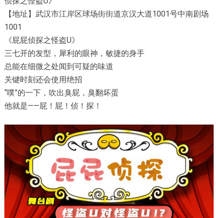
侦探之怪盗U》
【地址】武汉市江岸区球场街街道京汉大道1001号中南剧场
1001
《屁屁侦探之怪盗U》
三七开的发型，犀利的眼神，敏捷的身手
总能在细微之处闻到可疑的味道
关键时刻还会使用绝招
“噗”的一下，吹出臭屁，臭翻坏蛋
他就是——屁！屁！侦！探！