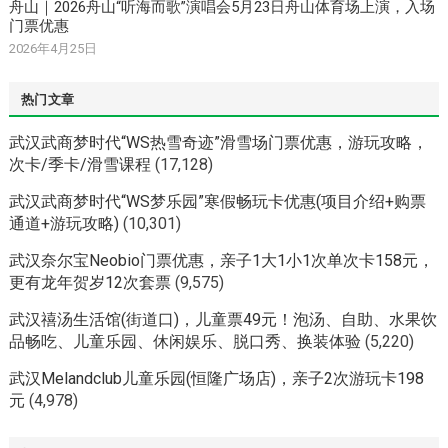
舟山｜2026舟山“听海而歌”演唱会5月23日舟山体育场上演，入场
门票优惠
2026年4月25日
热门文章
武汉武商梦时代“WS热雪奇迹”滑雪场门票优惠，游玩攻略，
次卡/季卡/滑雪课程
(17,128)
武汉武商梦时代“WS梦乐园”寒假畅玩卡优惠(项目介绍+购票
通道+游玩攻略)
(10,301)
武汉奈尔宝Neobio门票优惠，亲子1大1小1次单次卡158元，
更有龙年贺岁12次套票
(9,575)
武汉禧汤生活馆(街道口)，儿童票49元！泡汤、自助、水果饮
品畅吃、儿童乐园、休闲娱乐、脱口秀、换装体验
(5,220)
武汉Melandclub儿童乐园(恒隆广场店)，亲子2次游玩卡198
元
(4,978)