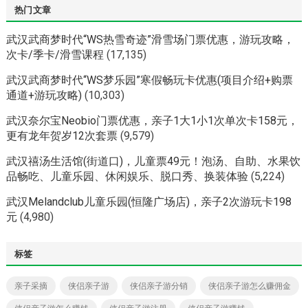
热门文章
武汉武商梦时代“WS热雪奇迹”滑雪场门票优惠，游玩攻略，
次卡/季卡/滑雪课程
(17,135)
武汉武商梦时代“WS梦乐园”寒假畅玩卡优惠(项目介绍+购票
通道+游玩攻略)
(10,303)
武汉奈尔宝Neobio门票优惠，亲子1大1小1次单次卡158元，
更有龙年贺岁12次套票
(9,579)
武汉禧汤生活馆(街道口)，儿童票49元！泡汤、自助、水果饮
品畅吃、儿童乐园、休闲娱乐、脱口秀、换装体验
(5,224)
武汉Melandclub儿童乐园(恒隆广场店)，亲子2次游玩卡198
元
(4,980)
标签
亲子采摘
侠侣亲子游
侠侣亲子游分销
侠侣亲子游怎么赚佣金